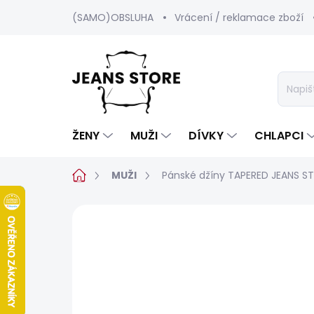
Přejít
(SAMO)OBSLUHA
Vrácení / reklamace zboží
na
obsah
ŽENY
MUŽI
DÍVKY
CHLAPCI
Domů
MUŽI
Pánské džíny TAPERED JEANS S
Neohodnoceno
Podrobnosti hod
BESTSELLER
SALECODE:SRPEN:15:%