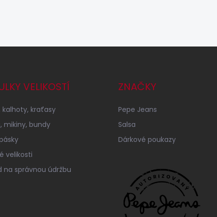
ULKY VELIKOSTÍ
ZNAČKY
 kalhoty, kraťasy
Pepe Jeans
a, mikiny, bundy
Salsa
 pásky
Dárkové poukazy
 velikosti
 na správnou údržbu