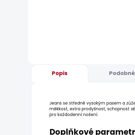
BESTSELLER
SKLADEM
Pánské džíny TAPERED
Pán
JEANS STANLEY
LOG
1 569 Kč
506
Popis
Podobné 
Jeans se středně vysokým pasem a zúže
měkkost, extra prodyšnost, schopnost abso
pro každodenní nošení.
Doplňkové paramet