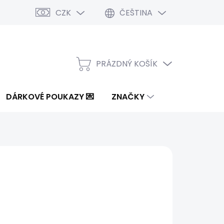
CZK
ČEŠTINA
PRÁZDNÝ KOŠÍK
NÁKUPNÍ
KOŠÍK
DÁRKOVÉ POUKAZY 💌
ZNAČKY
5 Kč