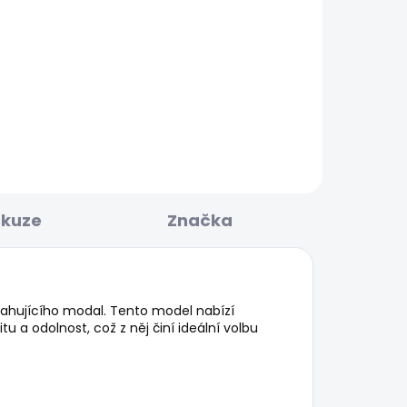
BESTSELLER
KLADEM
SKLADEM
Pánské tričko EGGO N
631 Kč
skuze
Značka
ahujícího modal. Tento model nabízí
u a odolnost, což z něj činí ideální volbu