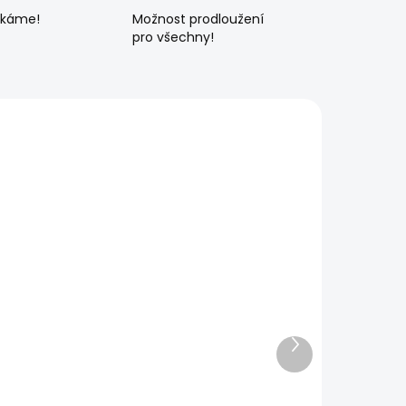
ékáme!
Možnost prodloužení
pro všechny!
Další
produkt