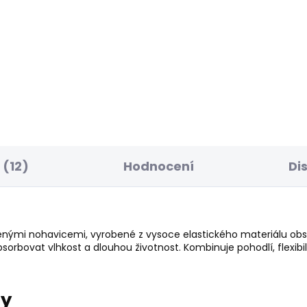
SKLADEM
S
ské tričko SEASONAL
Pánské tričko SMALL
O FANTASY 3
FLAG
 Kč
506 Kč
(12)
Hodnocení
Di
nými nohavicemi, vyrobené z vysoce elastického materiálu obs
rbovat vlhkost a dlouhou životnost. Kombinuje pohodlí, flexibilit
ry