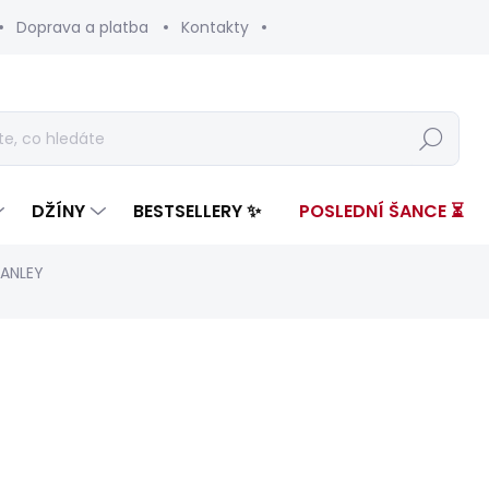
Doprava a platba
Kontakty
Hledat
DŽÍNY
BESTSELLERY ✨
POSLEDNÍ ŠANCE ⏳
TANLEY
nocení
ZNAČKA:
PEPE JEANS
3 599 Kč
1 72
Měrná
ZVOLTE VARIANTU
cena: