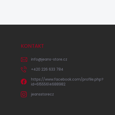
KONTAKT
info
@
jeans-store.cz
+420 226 633 784
https://www.facebook.com/profile.php?
id=61555614688982
jeansstorecz