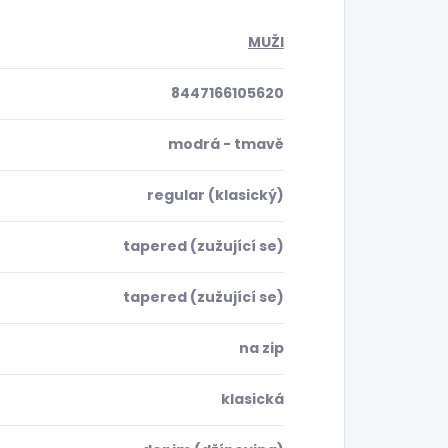
MUŽI
8447166105620
modrá - tmavě
regular (klasický)
tapered (zužující se)
tapered (zužující se)
na zip
klasická