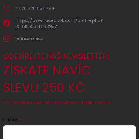
+420 226 633 784
https://www.facebook.com/profile.php?
id=61555614688982
jeansstorecz
ODEBÍREJTE NÁŠ NEWSLETTER!
ZÍSKATE NAVÍC
SLEVU 250 KČ
PLATÍ PRO PRVNÍ NÁKUP PŘI CELKOVÉ HODNOTĚ MIN. 2 500 KČ
E-MAIL