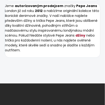
Jsme
autorizovaným prodejcem
značky
Pepe Jeans
London již od roku
2012
a nabízíme originální kolekce této
ikonické denimové značky. V naší nabídce najdete
především džíny a trička Pepe Jeans, které jsou oblíbené
díky kvalitní džínovině, pohodlným střihům a
nadčasovému stylu inspirovanému londýnskou módní
scénou. Pokud hledáte stylové Pepe Jeans
džíny
nebo
trička pro každodenní nošení, u nás najdete ověřené
modely, které skvěle sedí a snadno je sladíte s každým
outfitem.
Z
á
p
a