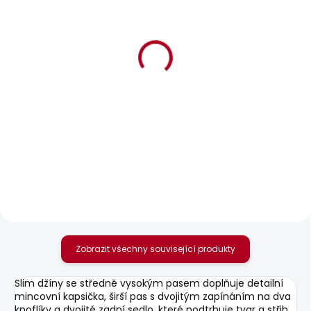
BESTSELLER
SKLADEM
SKLADEM
Dámské kraťasy
Dámské kalhoty
CROP HW MARY
SOHO
1 465 Kč
872 Kč
od
Zobrazit všechny související produkty
Slim džíny se středně vysokým pasem doplňuje detailní
mincovní kapsička, širší pas s dvojitým zapínáním na dva
knoflíky a dvojité zadní sedlo, které podtrhuje tvar a střih