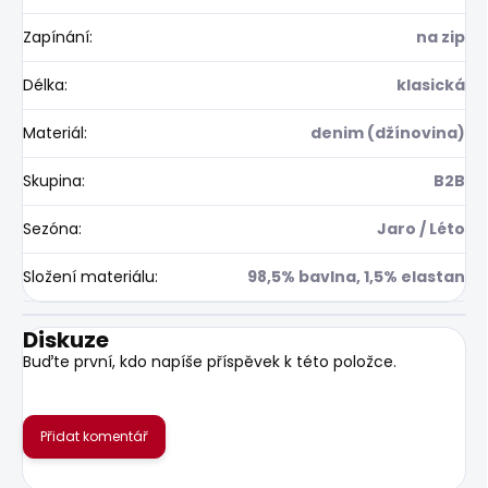
Zapínání
:
na zip
Délka
:
klasická
Materiál
:
denim (džínovina)
Skupina
:
B2B
Sezóna
:
Jaro / Léto
Složení materiálu
:
98,5% bavlna, 1,5% elastan
Diskuze
Buďte první, kdo napíše příspěvek k této položce.
Přidat komentář