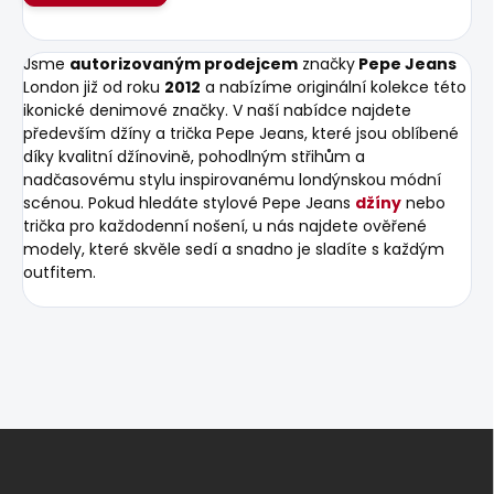
Jsme
autorizovaným prodejcem
značky
Pepe Jeans
London již od roku
2012
a nabízíme originální kolekce této
ikonické denimové značky. V naší nabídce najdete
především džíny a trička Pepe Jeans, které jsou oblíbené
díky kvalitní džínovině, pohodlným střihům a
nadčasovému stylu inspirovanému londýnskou módní
scénou. Pokud hledáte stylové Pepe Jeans
džíny
nebo
trička pro každodenní nošení, u nás najdete ověřené
modely, které skvěle sedí a snadno je sladíte s každým
outfitem.
Z
á
p