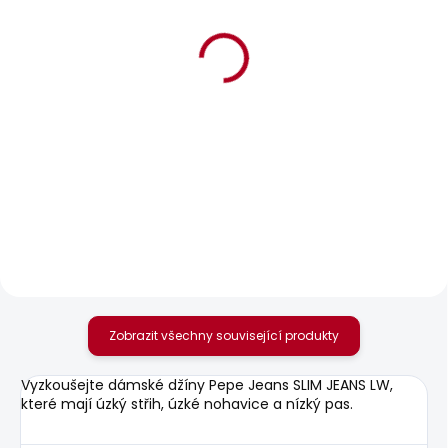
BESTSELLER
BESTSELLER
SKLADEM
SKLADEM
Dámské tričko BRADY
Dámské džíny SLIM
JEANS LW VENUS
610 Kč
1 683 Kč
od
Zobrazit všechny související produkty
Vyzkoušejte dámské džíny Pepe Jeans SLIM JEANS LW,
které mají úzký střih, úzké nohavice a nízký pas.