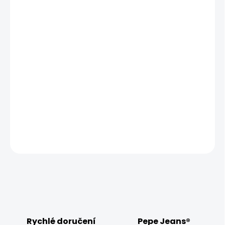
BARVA
DENIM (ODPOVÍDÁ OBRÁZKU)
MŮŽEME DORUČIT UŽ:
ZVOLTE VARIANTU
MOŽNOSTI DORUČENÍ
−
+
Přidat do košíku
DETAILNÍ INFORMACE
ZEPTAT SE
HLÍDAT
Rychlé doručení
Pepe Jeans®