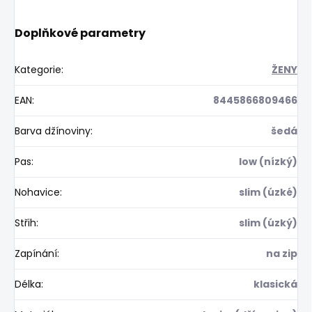
Doplňkové parametry
Kategorie
:
ŽENY
EAN
:
8445866809466
Barva džínoviny
:
šedá
Pas
:
low (nízký)
Nohavice
:
slim (úzké)
Střih
:
slim (úzký)
Zapínání
:
na zip
Délka
:
klasická