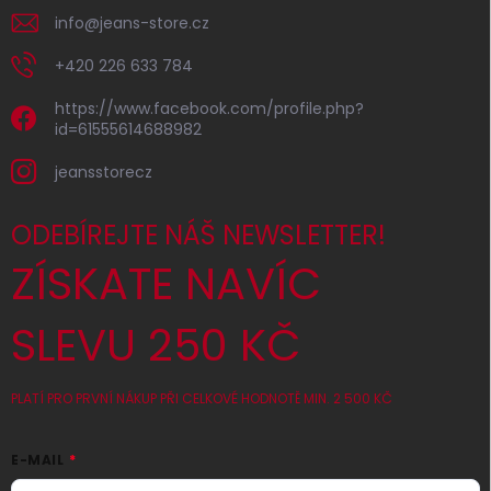
info
@
jeans-store.cz
+420 226 633 784
https://www.facebook.com/profile.php?
id=61555614688982
jeansstorecz
ODEBÍREJTE NÁŠ NEWSLETTER!
ZÍSKATE NAVÍC
SLEVU 250 KČ
PLATÍ PRO PRVNÍ NÁKUP PŘI CELKOVÉ HODNOTĚ MIN. 2 500 KČ
E-MAIL