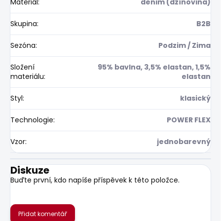
Materiál
:
denim (džínovina)
Skupina
:
B2B
Sezóna
:
Podzim / Zima
Složení
95% bavlna, 3,5% elastan, 1,5%
materiálu
:
elastan
Styl
:
klasický
Technologie
:
POWER FLEX
Vzor
:
jednobarevný
Diskuze
Buďte první, kdo napíše příspěvek k této položce.
Přidat komentář