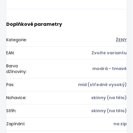
Doplňkové parametry
Kategorie
:
ŽENY
EAN
:
Zvolte variantu
Barva
modrá - tmavě
džínoviny
:
Pas
:
mid (středně vysoký)
Nohavice
:
skinny (na tělo)
Střih
:
skinny (na tělo)
Zapínání
:
na zip