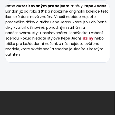
Jsme
autorizovaným prodejcem
značky
Pepe Jeans
London již od roku
2012
a nabízíme originální kolekce této
ikonické denimové značky. V naší nabídce najdete
především džíny a trička Pepe Jeans, které jsou oblíbené
díky kvalitní džínovině, pohodlným střihům a
nadčasovému stylu inspirovanému londýnskou módní
scénou. Pokud hledáte stylové Pepe Jeans
džíny
nebo
trička pro každodenní nošení, u nás najdete ověřené
modely, které skvěle sedí a snadno je sladíte s každým
outfitem.
Z
á
p
a