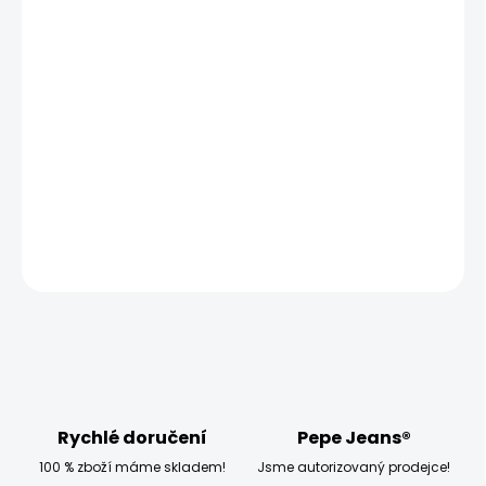
MŮŽEME DORUČIT UŽ:
ZVOLTE VARIANTU
MOŽNOSTI DORUČENÍ
−
+
Přidat do košíku
Modelka měří 173 cm a má na sobě velikost W28 L30
DETAILNÍ INFORMACE
ZEPTAT SE
HLÍDAT
Rychlé doručení
Pepe Jeans®
100 % zboží máme skladem!
Jsme autorizovaný prodejce!