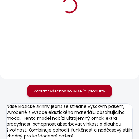
BESTSELLER
SKLADEM
SKLADEM
Dámské tričko BRADY
Dámské kraťasy
REGULAR SHORT LW
610 Kč
SIOUXIE
1 042 Kč
od
Zobrazit všechny související produkty
Naše klasické skinny jeans se středně vysokým pasem,
vyrobené z vysoce elastického materiálu obsahujícího
modal. Tento model nabízí ultrajemný omak, extra
prodyšnost, schopnost absorbovat vlhkost a dlouhou
životnost. Kombinuje pohodlí, funkčnost a nadčasový střih
vhodný pro každodenní nošení.