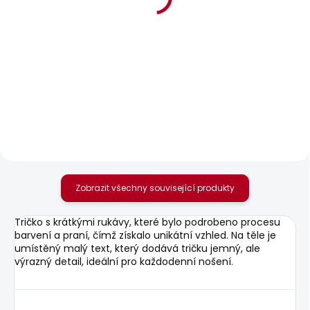
SKLADEM
SKLADEM
Pánské kraťasy
Pánské kraťasy SLIM
TAPER SHORT RO
SHORT HATCH
989 Kč
1 042 Kč
Zobrazit všechny související produkty
Tričko s krátkými rukávy, které bylo podrobeno procesu
barvení a praní, čímž získalo unikátní vzhled. Na těle je
umístěný malý text, který dodává tričku jemný, ale
výrazný detail, ideální pro každodenní nošení.