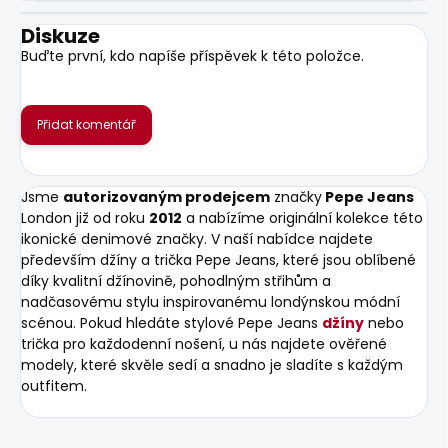
Diskuze
Buďte první, kdo napíše příspěvek k této položce.
Přidat komentář
Jsme
autorizovaným prodejcem
značky
Pepe Jeans
London již od roku
2012
a nabízíme originální kolekce této
ikonické denimové značky. V naší nabídce najdete
především džíny a trička Pepe Jeans, které jsou oblíbené
díky kvalitní džínovině, pohodlným střihům a
nadčasovému stylu inspirovanému londýnskou módní
scénou. Pokud hledáte stylové Pepe Jeans
džíny
nebo
trička pro každodenní nošení, u nás najdete ověřené
modely, které skvěle sedí a snadno je sladíte s každým
outfitem.