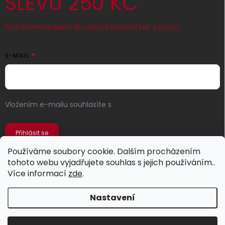
SLEVU 250 KČ
PLATÍ PRO PRVNÍ NÁKUP PŘI CELKOVÉ HODNOTĚ MIN. 2 500 KČ
E-MAIL
Vložením e-mailu souhlasíte s
podmínkami ochrany
osobních údajů
Přihlásit se
Používáme soubory cookie. Dalším procházením
tohoto webu vyjadřujete souhlas s jejich používáním..
Více informací
zde
.
Nastavení