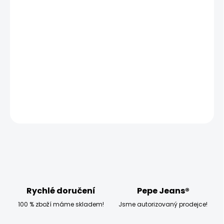
MOŽNOSTI
DORUČENÍ
−
+
Přidat do košíku
Model měří 186 cm, váží 80 kg a má na sobě velikost M
DETAILNÍ INFORMACE
ZEPTAT SE
HLÍDAT
Rychlé doručení
Pepe Jeans®
100 % zboží máme skladem!
Jsme autorizovaný prodejce!