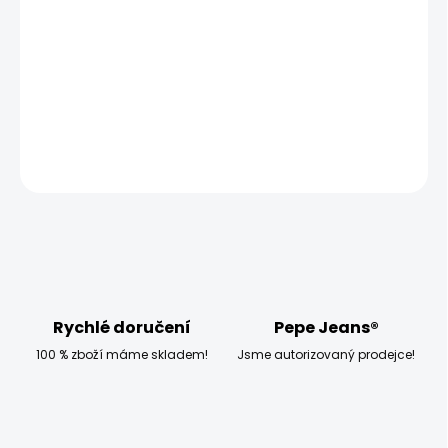
−
+
Přidat do košíku
Model měří 186 cm a má na sobě velikost W32 L34
DETAILNÍ INFORMACE
ZEPTAT SE
HLÍDAT
Rychlé doručení
Pepe Jeans®
100 % zboží máme skladem!
Jsme autorizovaný prodejce!