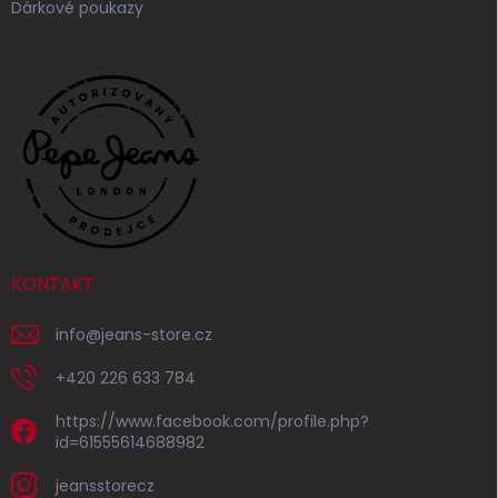
Dárkové poukazy
KONTAKT
info
@
jeans-store.cz
+420 226 633 784
https://www.facebook.com/profile.php?
id=61555614688982
jeansstorecz