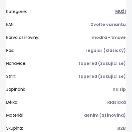
Kategorie
:
MUŽI
EAN
:
Zvolte variantu
Barva džínoviny
:
modrá - tmavě
Pas
:
regular (klasický)
Nohavice
:
tapered (zužující se)
Střih
:
tapered (zužující se)
Zapínání
:
na zip
Délka
:
klasická
Materiál
:
denim (džínovina)
Skupina
:
B2B