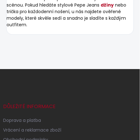
scénou. Pokud hledáte stylové Pepe Jeans
džíny
nebo
trička pro každodenní nošení, u nás najdete ověřené
modely, které skvěle sedí a snadno je sladíte s každým
outfitem.
Z
á
p
a
t
í
DŮLEŽITÉ INFORMACE
Doprava a platba
Vrácení a reklamace zboží
Obchodní podmínky