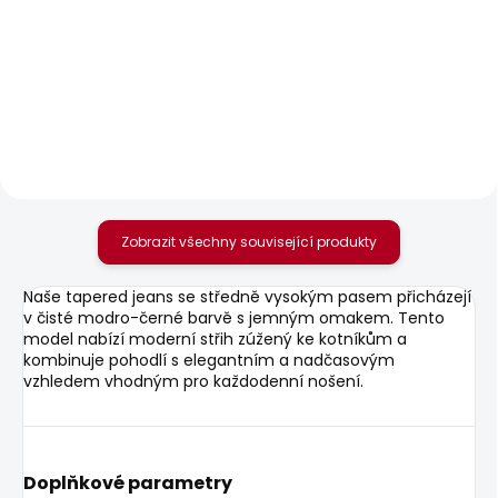
SKLADEM
SKLADEM
Pánské tričko EGGO N
Pánské tričko EGGO N
506 Kč
506 Kč
Zobrazit všechny související produkty
Naše tapered jeans se středně vysokým pasem přicházejí
v čisté modro-černé barvě s jemným omakem. Tento
model nabízí moderní střih zúžený ke kotníkům a
kombinuje pohodlí s elegantním a nadčasovým
vzhledem vhodným pro každodenní nošení.
Doplňkové parametry