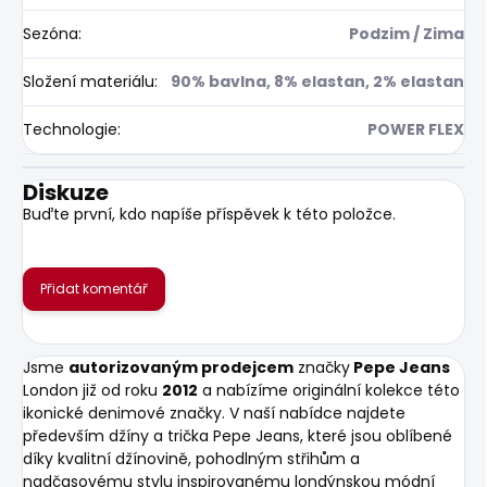
Sezóna
:
Podzim / Zima
Složení materiálu
:
90% bavlna, 8% elastan, 2% elastan
Technologie
:
POWER FLEX
Diskuze
Buďte první, kdo napíše příspěvek k této položce.
Přidat komentář
Jsme
autorizovaným prodejcem
značky
Pepe Jeans
London již od roku
2012
a nabízíme originální kolekce této
ikonické denimové značky. V naší nabídce najdete
především džíny a trička Pepe Jeans, které jsou oblíbené
díky kvalitní džínovině, pohodlným střihům a
nadčasovému stylu inspirovanému londýnskou módní