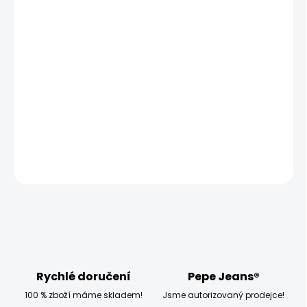
MŮŽEME DORUČIT UŽ:
ZVOLTE VARIANTU
MOŽNOSTI DORUČENÍ
−
+
Přidat do košíku
Modelka měří 173 cm a má na sobě velikost W27
DETAILNÍ INFORMACE
ZEPTAT SE
HLÍDAT
Rychlé doručení
Pepe Jeans®
100 % zboží máme skladem!
Jsme autorizovaný prodejce!