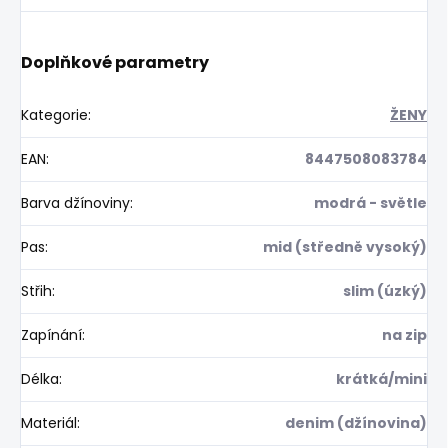
Doplňkové parametry
Kategorie
:
ŽENY
EAN
:
8447508083784
Barva džínoviny
:
modrá - světle
Pas
:
mid (středně vysoký)
Střih
:
slim (úzký)
Zapínání
:
na zip
Délka
:
krátká/mini
Materiál
:
denim (džínovina)