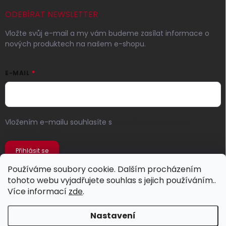
ODEBÍRAT NEWSLETTER
Vložte svůj e-mail a my vám budeme zasílat informace o
nových produktech na našem e-shopu.
E-MAIL
Vložením e-mailu souhlasíte s
podmínkami ochrany
osobních údajů
Přihlásit se
Používáme soubory cookie. Dalším procházením
tohoto webu vyjadřujete souhlas s jejich používáním..
Více informací
zde
.
Nastavení