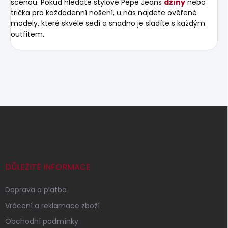
scénou. Pokud hledáte stylové Pepe Jeans
džíny
nebo
trička pro každodenní nošení, u nás najdete ověřené
modely, které skvěle sedí a snadno je sladíte s každým
outfitem.
Z
á
p
a
t
í
DŮLEŽITÉ INFORMACE
Doprava a platba
Vrácení a reklamace zboží
Obchodní podmínky