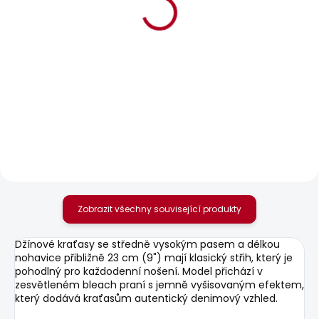
BESTSELLER
BESTSELLER
SKLADEM
SKLADEM
Dámské tričko
Dámské džíny SLIM
BLOOM
JEANS LW VENUS
440 Kč
1 937 Kč
Zobrazit všechny související produkty
Džínové kraťasy se středně vysokým pasem a délkou
nohavice přibližně 23 cm (9") mají klasický střih, který je
pohodlný pro každodenní nošení. Model přichází v
zesvětleném bleach praní s jemně vyšisovaným efektem,
který dodává kraťasům autentický denimový vzhled.