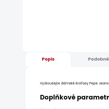
POSLEDNÍ ŠANCE
BESTS
SKLADEM
Dámské džíny SLIM
Dám
JEANS UHW
JEA
595 Kč
1 93
Popis
Podobné 
Vyzkoušejte dámské kraťasy Pepe Jeans R
Doplňkové paramet