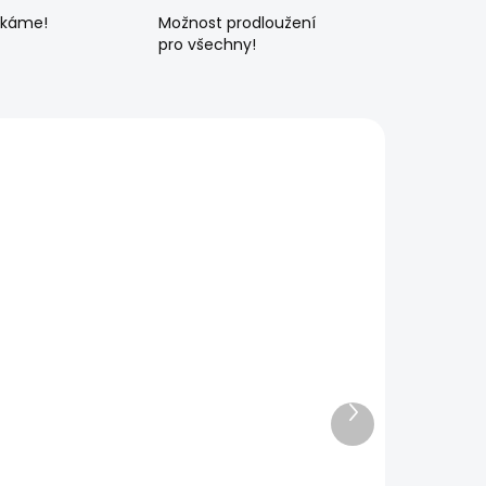
ékáme!
Možnost prodloužení
pro všechny!
Další
produkt