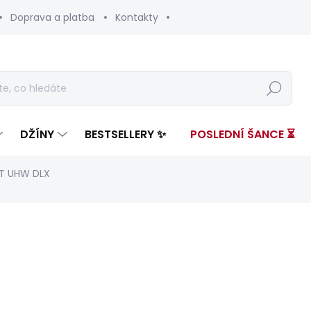
Doprava a platba
Kontakty
Hledat
DŽÍNY
BESTSELLERY ✨
POSLEDNÍ ŠANCE ⏳
T UHW DLX
nocení
ZNAČKA:
PEPE JEANS
2 999 Kč
1 82
Měrná
ZVOLTE VARIANTU
cena: