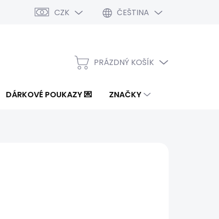
CZK
ČEŠTINA
PRÁZDNÝ KOŠÍK
NÁKUPNÍ
KOŠÍK
DÁRKOVÉ POUKAZY 💌
ZNAČKY
7 Kč