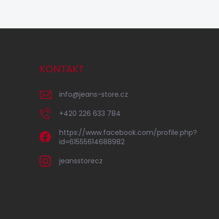
KONTAKT
info
@
jeans-store.cz
+420 226 633 784
https://www.facebook.com/profile.php?
id=61555614688982
jeansstorecz