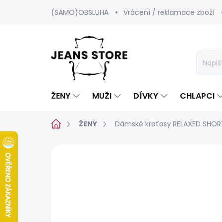
Přejít
(SAMO)OBSLUHA
Vrácení / reklamace zboží
na
obsah
ŽENY
MUŽI
DÍVKY
CHLAPCI
Domů
ŽENY
Dámské kraťasy RELAXED SHOR
Neohodnoceno
Podrobnosti hod
SALECODE:SRPEN:15:%