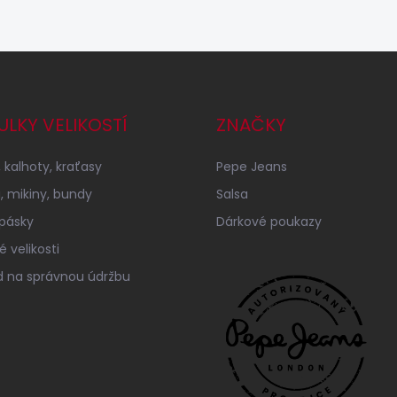
ULKY VELIKOSTÍ
ZNAČKY
 kalhoty, kraťasy
Pepe Jeans
a, mikiny, bundy
Salsa
 pásky
Dárkové poukazy
 velikosti
 na správnou údržbu