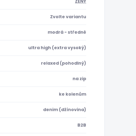
ŽENY
Zvolte variantu
modrá - středně
ultra high (extra vysoký)
relaxed (pohodlný)
na zip
ke kolenům
denim (džínovina)
B2B