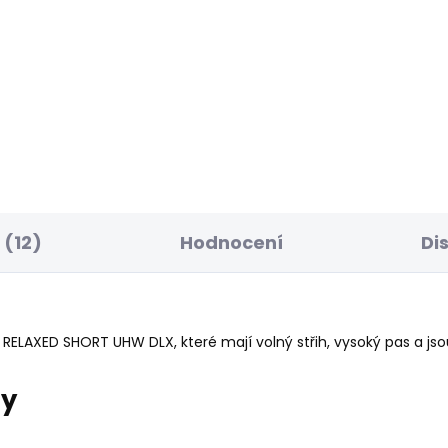
ELLER
SKLADEM
S
ské džíny SLIM
Dámské džíny LOOSE
NS LW VENUS
STRAIGHT LW NICKY
7 Kč
2 156 Kč
(12)
Hodnocení
Di
ELAXED SHORT UHW DLX, které mají volný střih, vysoký pas a jso
ry