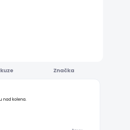
KLADEM
SKLADEM
Dámské tričko MAE V
NECK
506 Kč
skuze
Značka
u nad kolena.