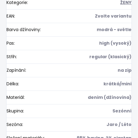
Kategorie
:
ŽENY
EAN
:
Zvolte variantu
Barva džínoviny
:
modrá - světle
Pas
:
high (vysoký)
Střih
:
regular (klasický)
Zapínání
:
na zip
Délka
:
krátká/mini
Materiál
:
denim (džínovina)
Skupina
:
Sezónní
Sezóna
:
Jaro / Léto
Složení materiálu
:
98% bavlna, 2% elastan