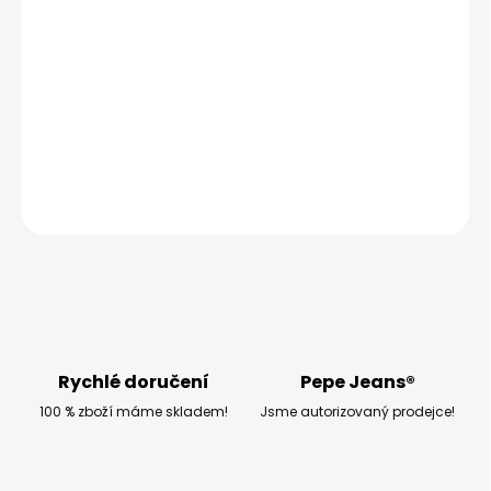
−
+
Přidat do košíku
Modelka měří 173 cm, váží 54 kg a má na sobě velikost
W28
DETAILNÍ INFORMACE
ZEPTAT SE
HLÍDAT
Rychlé doručení
Pepe Jeans®
100 % zboží máme skladem!
Jsme autorizovaný prodejce!