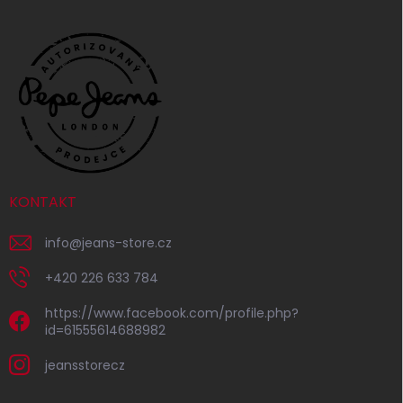
KONTAKT
info
@
jeans-store.cz
+420 226 633 784
https://www.facebook.com/profile.php?
id=61555614688982
jeansstorecz