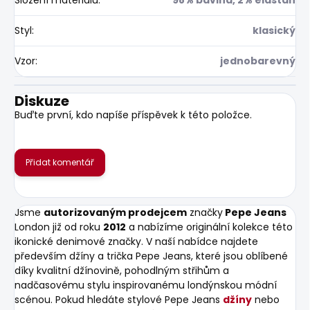
Styl
:
klasický
Vzor
:
jednobarevný
Diskuze
Buďte první, kdo napíše příspěvek k této položce.
Přidat komentář
Jsme
autorizovaným prodejcem
značky
Pepe Jeans
London již od roku
2012
a nabízíme originální kolekce této
ikonické denimové značky. V naší nabídce najdete
především džíny a trička Pepe Jeans, které jsou oblíbené
díky kvalitní džínovině, pohodlným střihům a
nadčasovému stylu inspirovanému londýnskou módní
scénou. Pokud hledáte stylové Pepe Jeans
džíny
nebo