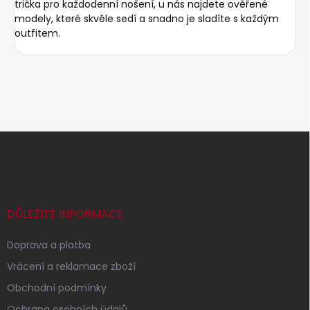
trička pro každodenní nošení, u nás najdete ověřené
modely, které skvěle sedí a snadno je sladíte s každým
outfitem.
Z
á
p
a
t
í
DŮLEŽITÉ INFORMACE
Doprava a platba
Vrácení a reklamace zboží
Obchodní podmínky
Ochrana osobních údajů