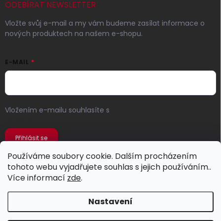
ODEBÍRAT NEWSLETTER
Vložte svůj e-mail a my vám budeme zasílat informace o
nových produktech na našem e-shopu.
E-MAIL
Vložením e-mailu souhlasíte s
podmínkami ochrany
osobních údajů
Přihlásit se
Používáme soubory cookie. Dalším procházením
tohoto webu vyjadřujete souhlas s jejich používáním..
Více informací
zde
.
Nastavení