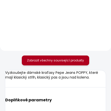
SKLADEM
SKLADEM
Dámské džíny SLIM
Dámské tričko
JEANS LW NEW
NADIRA
BROOKE
785 Kč
1 701 Kč
Zobrazit všechny související produkty
Vyzkoušejte dámské kraťasy Pepe Jeans POPPY, které
mají klasický střih, klasický pas a jsou nad kolena.
Doplňkové parametry