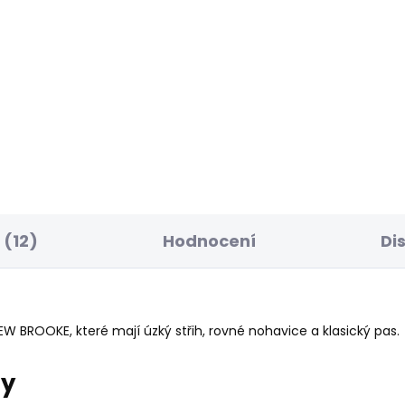
SKLADEM
S
ské tričko BLOOMA
Dámské tričko BLO
 Kč
548 Kč
(12)
Hodnocení
Di
 BROOKE, které mají úzký střih, rovné nohavice a klasický pas.
ry