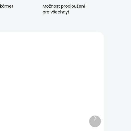
ékáme!
Možnost prodloužení
pro všechny!
Další
produkt