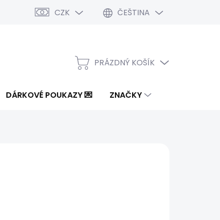
CZK
ČEŠTINA
PRÁZDNÝ KOŠÍK
NÁKUPNÍ
KOŠÍK
DÁRKOVÉ POUKAZY 💌
ZNAČKY
2 Kč