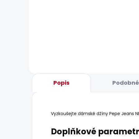
SKLADEM
Dámské kraťasy
Dám
REGULAR SHORT HW
440
MARY DESTROY
1 099 Kč
Popis
Podobné 
Vyzkoušejte dámské džíny Pepe Jeans NEW
Doplňkové paramet