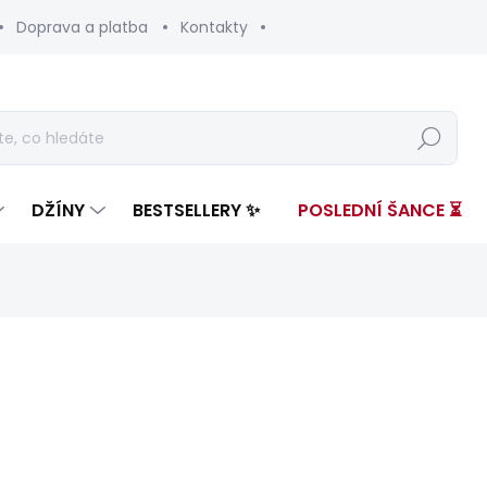
Doprava a platba
Kontakty
Hledat
DŽÍNY
BESTSELLERY ✨
POSLEDNÍ ŠANCE ⏳
nocení
ZNAČKA:
PEPE JEANS
3 499 Kč
1 65
Měrná
SKLADEM
(1 KS)
cena: