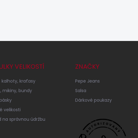
ULKY VELIKOSTÍ
ZNAČKY
 kalhoty, kraťasy
Pepe Jeans
a, mikiny, bundy
Salsa
 pásky
Dárkové poukazy
 velikosti
 na správnou údržbu