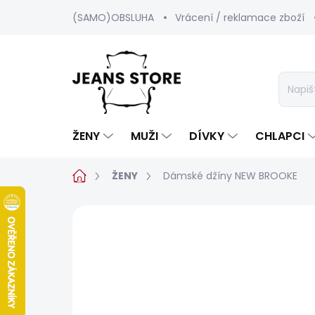
Přejít
(SAMO)OBSLUHA
Vrácení / reklamace zboží
na
obsah
ŽENY
MUŽI
DÍVKY
CHLAPCI
Domů
ŽENY
Dámské džíny NEW BROOKE
Neohodnoceno
Podrobnosti hod
BESTSELLER
SALECODE:SRPEN:15:%