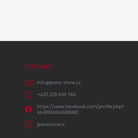
KONTAKT
info
@
jeans-store.cz
+420 226 633 784
https://www.facebook.com/profile.php?
id=61555614688982
jeansstorecz