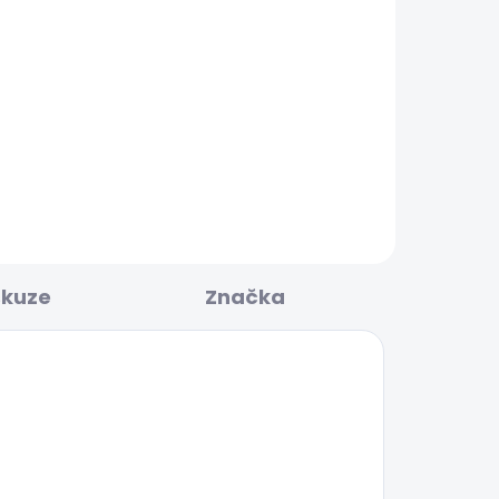
POSLEDNÍ ŠANCE
KLADEM
SKLADEM
OMA
Dámské džíny SLIM
JEANS UHW
595 Kč
skuze
Značka