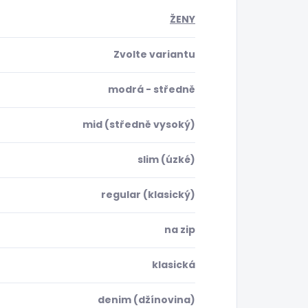
ŽENY
Zvolte variantu
modrá - středně
mid (středně vysoký)
slim (úzké)
regular (klasický)
na zip
klasická
denim (džínovina)