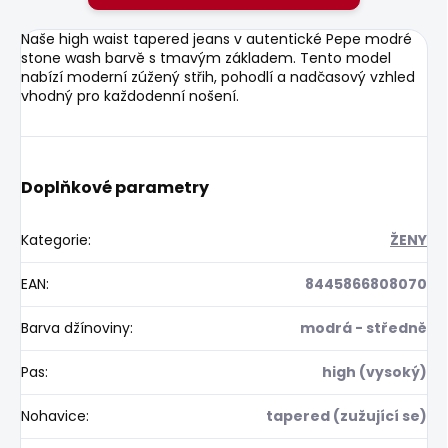
Naše high waist tapered jeans v autentické Pepe modré
stone wash barvě s tmavým základem. Tento model
nabízí moderní zúžený střih, pohodlí a nadčasový vzhled
vhodný pro každodenní nošení.
Doplňkové parametry
Kategorie
:
ŽENY
EAN
:
8445866808070
Barva džínoviny
:
modrá - středně
Pas
:
high (vysoký)
Nohavice
:
tapered (zužující se)