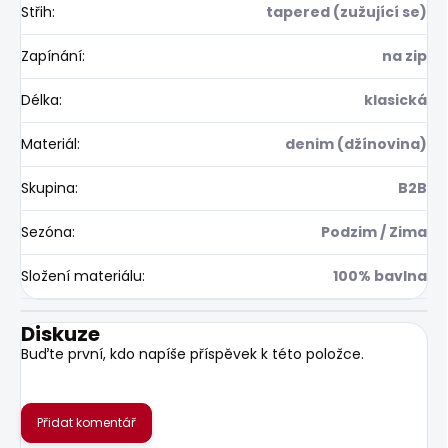
Střih
:
tapered (zužující se)
Zapínání
:
na zip
Délka
:
klasická
Materiál
:
denim (džínovina)
Skupina
:
B2B
Sezóna
:
Podzim / Zima
Složení materiálu
:
100% bavlna
Diskuze
Buďte první, kdo napíše příspěvek k této položce.
Přidat komentář