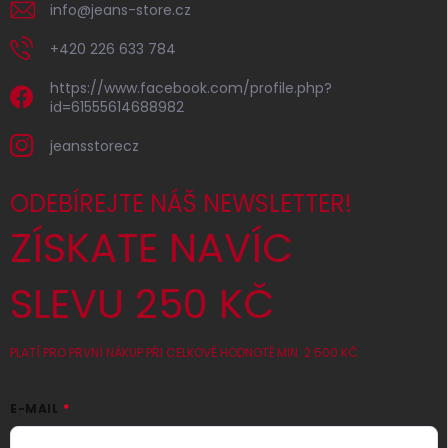
info
@
jeans-store.cz
+420 226 633 784
https://www.facebook.com/profile.php?
id=61555614688982
jeansstorecz
ODEBÍREJTE NÁŠ NEWSLETTER!
ZÍSKATE NAVÍC
SLEVU 250 KČ
PLATÍ PRO PRVNÍ NÁKUP PŘI CELKOVÉ HODNOTĚ MIN. 2 500 KČ
E-MAIL