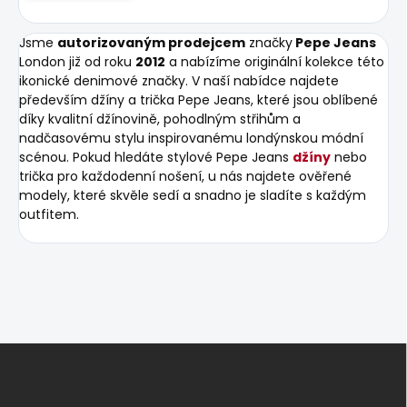
Jsme
autorizovaným prodejcem
značky
Pepe Jeans
London již od roku
2012
a nabízíme originální kolekce této
ikonické denimové značky. V naší nabídce najdete
především džíny a trička Pepe Jeans, které jsou oblíbené
díky kvalitní džínovině, pohodlným střihům a
nadčasovému stylu inspirovanému londýnskou módní
scénou. Pokud hledáte stylové Pepe Jeans
džíny
nebo
trička pro každodenní nošení, u nás najdete ověřené
modely, které skvěle sedí a snadno je sladíte s každým
outfitem.
Z
á
p