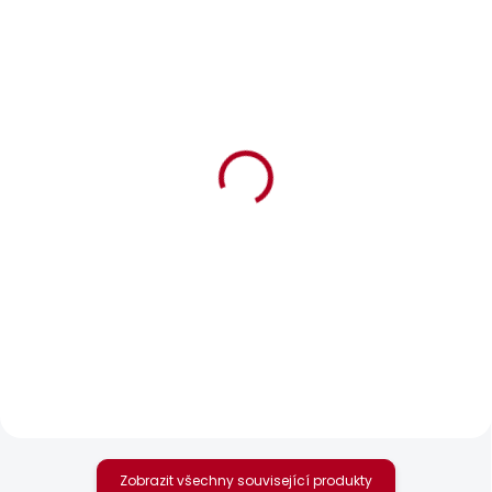
BESTSELLER
SKLADEM
SKLADEM
Dámské tričko MAE V
Dámské džíny SLIM
NECK
JEANS MW GEN
506 Kč
1 701 Kč
Zobrazit všechny související produkty