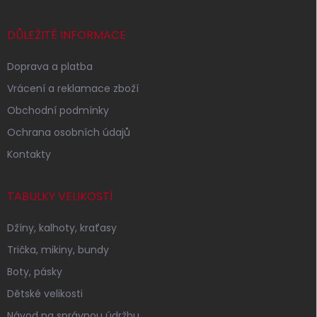
a
t
í
DŮLEŽITÉ INFORMACE
Doprava a platba
Vrácení a reklamace zboží
Obchodní podmínky
Ochrana osobních údajů
Kontakty
TABULKY VELIKOSTÍ
Džíny, kalhoty, kraťasy
Trička, mikiny, bundy
Boty, pásky
Dětské velikosti
Návod na správnou údržbu