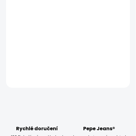
MŮŽEME DORUČIT UŽ:
ZVOLTE VARIANTU
MOŽNOSTI DORUČENÍ
−
+
Přidat do košíku
Model měří 186 cm a má na sobě velikost W33 L34
DETAILNÍ INFORMACE
ZEPTAT SE
HLÍDAT
Rychlé doručení
Pepe Jeans®