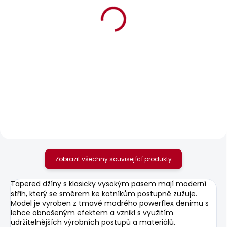
BESTSELLER
SKLADEM
SKLADEM
Pánské tričko GIO TEE
Pánské tričko
ORIGINAL BASIC 3N
610 Kč
548 Kč
Zobrazit všechny související produkty
Tapered džíny s klasicky vysokým pasem mají moderní
střih, který se směrem ke kotníkům postupně zužuje.
Model je vyroben z tmavě modrého powerflex denimu s
lehce obnošeným efektem a vznikl s využitím
udržitelnějších výrobních postupů a materiálů.