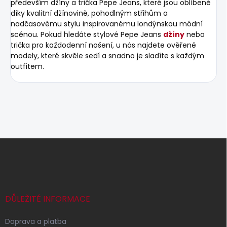
především džíny a trička Pepe Jeans, které jsou oblíbené
díky kvalitní džínovině, pohodlným střihům a
nadčasovému stylu inspirovanému londýnskou módní
scénou. Pokud hledáte stylové Pepe Jeans
džíny
nebo
trička pro každodenní nošení, u nás najdete ověřené
modely, které skvěle sedí a snadno je sladíte s každým
outfitem.
Z
á
p
a
t
í
DŮLEŽITÉ INFORMACE
Doprava a platba