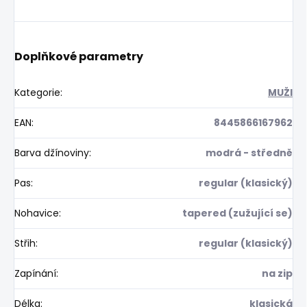
Doplňkové parametry
Kategorie
:
MUŽI
EAN
:
8445866167962
Barva džínoviny
:
modrá - středně
Pas
:
regular (klasický)
Nohavice
:
tapered (zužující se)
Střih
:
regular (klasický)
Zapínání
:
na zip
Délka
:
klasická