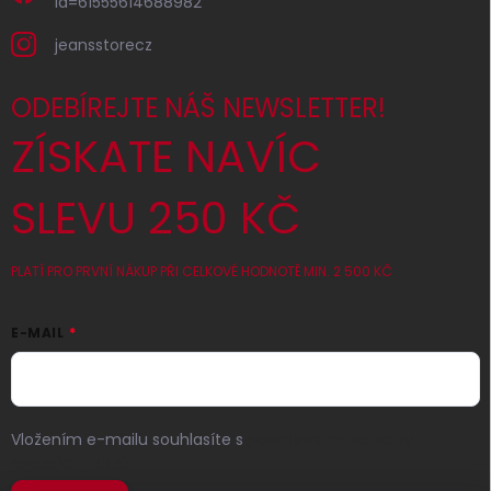
id=61555614688982
jeansstorecz
ODEBÍREJTE NÁŠ NEWSLETTER!
ZÍSKATE NAVÍC
SLEVU 250 KČ
PLATÍ PRO PRVNÍ NÁKUP PŘI CELKOVÉ HODNOTĚ MIN. 2 500 KČ
E-MAIL
Vložením e-mailu souhlasíte s
podmínkami ochrany
osobních údajů