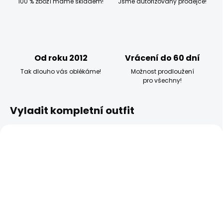
100 % zboží máme skladem!
Jsme autorizovaný prodejce!
Od roku 2012
Vrácení do 60 dní
Tak dlouho vás oblékáme!
Možnost prodloužení
pro všechny!
Vyladit kompletní outfit