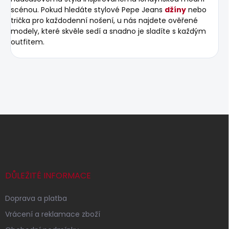
scénou. Pokud hledáte stylové Pepe Jeans
džíny
nebo
trička pro každodenní nošení, u nás najdete ověřené
modely, které skvěle sedí a snadno je sladíte s každým
outfitem.
Z
á
p
a
t
í
DŮLEŽITÉ INFORMACE
Doprava a platba
Vrácení a reklamace zboží