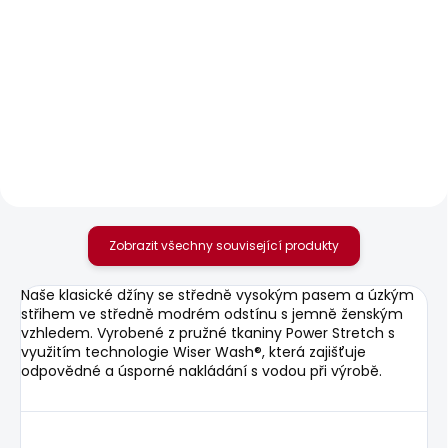
SKLADEM
SKLADEM
Dámské džíny SLIM
Dámské tričko BRADY
JEANS UHW
610 Kč
595 Kč
Zobrazit všechny související produkty
Naše klasické džíny se středně vysokým pasem a úzkým
střihem ve středně modrém odstínu s jemně ženským
vzhledem. Vyrobené z pružné tkaniny Power Stretch s
využitím technologie Wiser Wash®, která zajišťuje
odpovědné a úsporné nakládání s vodou při výrobě.