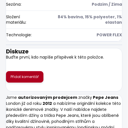
Sezóna
:
Podzim / Zima
Složení
84% bavlna, 15% polyester, 1%
materiálu
:
elastan
Technologie
:
POWER FLEX
Diskuze
Buďte první, kdo napíše příspěvek k této položce.
Přidat komentář
Jsme
autorizovaným prodejcem
značky
Pepe Jeans
London již od roku
2012
a nabízíme originální kolekce této
ikonické denimové značky. V naší nabídce najdete
především džíny a trička Pepe Jeans, které jsou oblíbené
díky kvalitní džínovině, pohodlným střihům a
nadčasovému stylu inspirovanému londýnskou módní