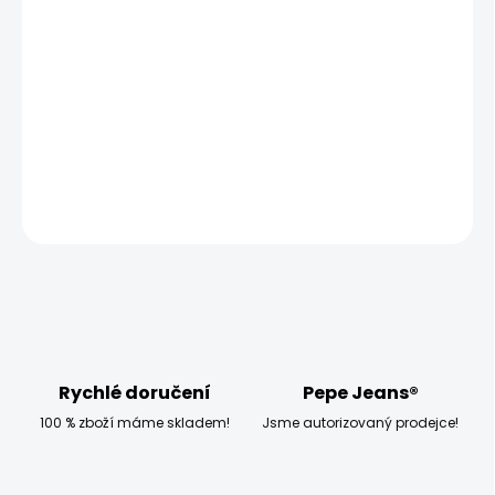
MOŽNOSTI DORUČENÍ
−
+
Přidat do košíku
Modelka měří 173 cm a má na sobě velikost W27 L32
DETAILNÍ INFORMACE
ZEPTAT SE
HLÍDAT
Rychlé doručení
Pepe Jeans®
100 % zboží máme skladem!
Jsme autorizovaný prodejce!