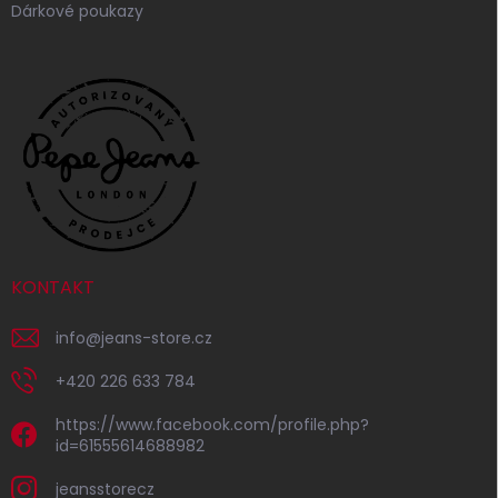
Dárkové poukazy
KONTAKT
info
@
jeans-store.cz
+420 226 633 784
https://www.facebook.com/profile.php?
id=61555614688982
jeansstorecz