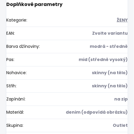
Doplňkové parametry
Kategorie
:
ŽENY
EAN
:
Zvolte variantu
Barva džínoviny
:
modrá - středně
Pas
:
mid (středně vysoký)
Nohavice
:
skinny (na tělo)
Střih
:
skinny (na tělo)
Zapínání
:
na zip
Materiál
:
denim (odpovídá obrázku)
Skupina
:
Outlet