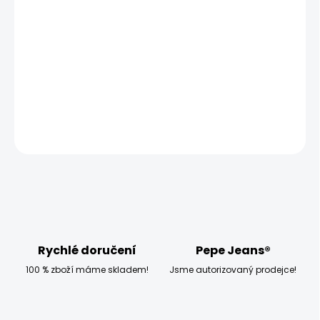
MOŽNOSTI
DORUČENÍ
−
+
Přidat do košíku
DETAILNÍ INFORMACE
ZEPTAT SE
HLÍDAT
Rychlé doručení
Pepe Jeans®
100 % zboží máme skladem!
Jsme autorizovaný prodejce!