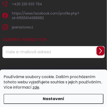
+420 226 633 784
https://www.facebook.com/profile.php?
id=61555614688982
jeansstorecz
ODEBÍRAT NEWSLETTER
Přihl
se
Vložením e-mailu souhlasíte s
podmínkami ochrany osobních
údajů
Používáme soubory cookie. Dalším procházením
tohoto webu vyjadřujete souhlas s jejich používáním..
Více informací
zde
.
Nastavení