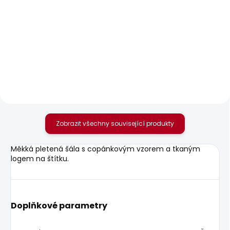
SKLADEM
SKLADEM
Dámské džíny LOOSE
Dámské džíny SLIM
ST JEANS LW NICKY
JEANS UHW
1 950 Kč
595 Kč
od
Zobrazit všechny související produkty
Měkká pletená šála s copánkovým vzorem a tkaným
logem na štítku.
Doplňkové parametry