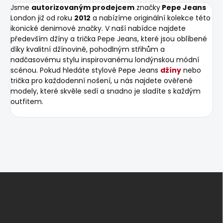
Jsme
autorizovaným prodejcem
značky
Pepe Jeans
London již od roku
2012
a nabízíme originální kolekce této
ikonické denimové značky. V naší nabídce najdete
především džíny a trička Pepe Jeans, které jsou oblíbené
díky kvalitní džínovině, pohodlným střihům a
nadčasovému stylu inspirovanému londýnskou módní
scénou. Pokud hledáte stylové Pepe Jeans
džíny
nebo
trička pro každodenní nošení, u nás najdete ověřené
modely, které skvěle sedí a snadno je sladíte s každým
outfitem.
Z
á
p
a
t