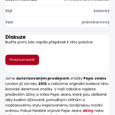
Styl
:
klasický
Vzor
:
jednobarevný
Diskuze
Buďte první, kdo napíše příspěvek k této položce.
Přidat komentář
Jsme
autorizovaným prodejcem
značky
Pepe Jeans
London již od roku
2012
a nabízíme originální kolekce této
ikonické denimové značky. V naší nabídce najdete
především džíny a trička Pepe Jeans, které jsou oblíbené
díky kvalitní džínovině, pohodlným střihům a
nadčasovému stylu inspirovanému londýnskou módní
scénou. Pokud hledáte stylové Pepe Jeans
džíny
nebo