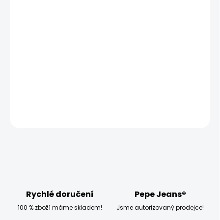
MOŽNOSTI DORUČENÍ
−
+
Přidat do košíku
Modelka měří 173 cm, váží 54 kg a má na sobě velikost
W28
DETAILNÍ INFORMACE
ZEPTAT SE
HLÍDAT
Rychlé doručení
Pepe Jeans®
100 % zboží máme skladem!
Jsme autorizovaný prodejce!