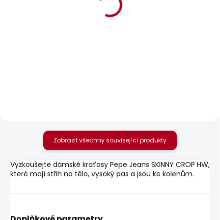
BESTSELLER
SKLADEM
SKLADEM
Dámské džíny VENUS
Dámské tričko BRULE
2 156 Kč
610 Kč
Zobrazit všechny související produkty
Vyzkoušejte dámské kraťasy Pepe Jeans SKINNY CROP HW,
které mají střih na tělo, vysoký pas a jsou ke kolenům.
Doplňkové parametry