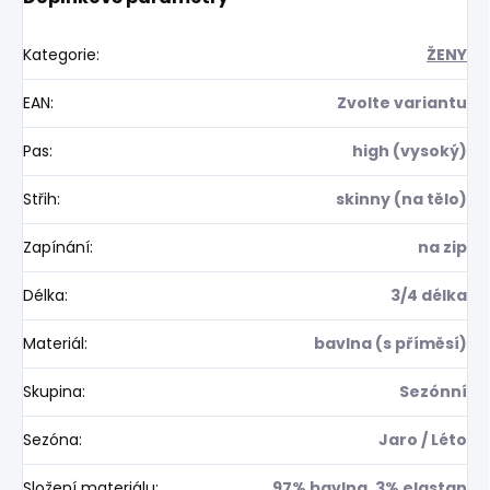
Kategorie
:
ŽENY
EAN
:
Zvolte variantu
Pas
:
high (vysoký)
Střih
:
skinny (na tělo)
Zapínání
:
na zip
Délka
:
3/4 délka
Materiál
:
bavlna (s příměsí)
Skupina
:
Sezónní
Sezóna
:
Jaro / Léto
Složení materiálu
:
97% bavlna, 3% elastan