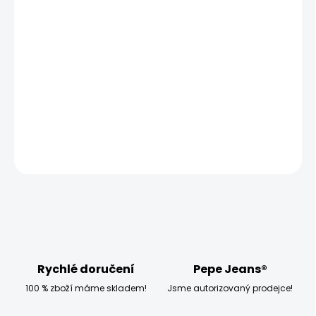
MOŽNOSTI
DORUČENÍ
−
+
Přidat do košíku
Modelka měří 173 cm, váží 54 kg a má na sobě velikost 28
DETAILNÍ INFORMACE
ZEPTAT SE
HLÍDAT
Rychlé doručení
Pepe Jeans®
100 % zboží máme skladem!
Jsme autorizovaný prodejce!