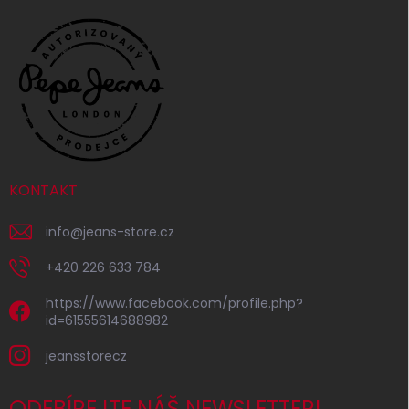
KONTAKT
info
@
jeans-store.cz
+420 226 633 784
https://www.facebook.com/profile.php?
id=61555614688982
jeansstorecz
ODEBÍREJTE NÁŠ NEWSLETTER!