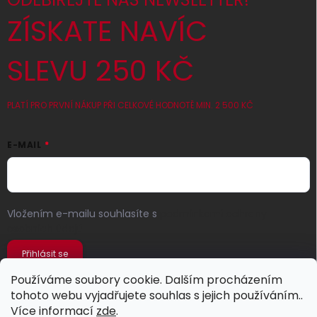
ZÍSKATE NAVÍC
SLEVU 250 KČ
PLATÍ PRO PRVNÍ NÁKUP PŘI CELKOVÉ HODNOTĚ MIN. 2 500 KČ
E-MAIL
Vložením e-mailu souhlasíte s
podmínkami ochrany
osobních údajů
Přihlásit se
Používáme soubory cookie. Dalším procházením
tohoto webu vyjadřujete souhlas s jejich používáním..
Více informací
zde
.