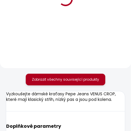
BESTSELLER
SKLADEM
SKLADEM
Dámské kraťasy
Dámské kraťasy
REGULAR SHORT HW
REGULAR SHORT LW
MARY DESTROY
SIOUXIE
1 099 Kč
1 042 Kč
Zobrazit všechny související produkty
Vyzkoušejte dámské kraťasy Pepe Jeans VENUS CROP,
které mají klasický střih, nízký pas a jsou pod kolena.
Doplňkové parametry