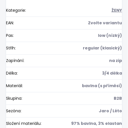
Kategorie
:
ŽENY
EAN
:
Zvolte variantu
Pas
:
low (nízký)
Střih
:
regular (klasický)
Zapínání
:
na zip
Délka
:
3/4 délka
Materiál
:
bavlna (s příměsí)
Skupina
:
B2B
Sezóna
:
Jaro / Léto
Složení materiálu
:
97% bavlna, 3% elastan