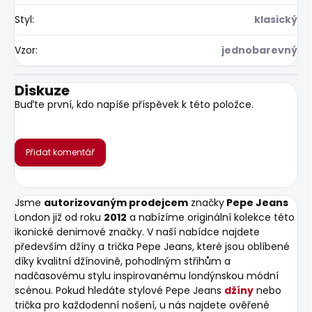
Styl
:
klasický
Vzor
:
jednobarevný
Diskuze
Buďte první, kdo napíše příspěvek k této položce.
Přidat komentář
Jsme
autorizovaným prodejcem
značky
Pepe Jeans
London již od roku
2012
a nabízíme originální kolekce této
ikonické denimové značky. V naší nabídce najdete
především džíny a trička Pepe Jeans, které jsou oblíbené
díky kvalitní džínovině, pohodlným střihům a
nadčasovému stylu inspirovanému londýnskou módní
scénou. Pokud hledáte stylové Pepe Jeans
džíny
nebo
trička pro každodenní nošení, u nás najdete ověřené