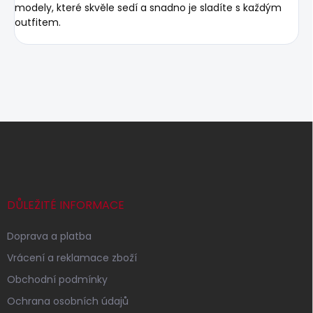
modely, které skvěle sedí a snadno je sladíte s každým
outfitem.
Z
á
p
a
t
í
DŮLEŽITÉ INFORMACE
Doprava a platba
Vrácení a reklamace zboží
Obchodní podmínky
Ochrana osobních údajů