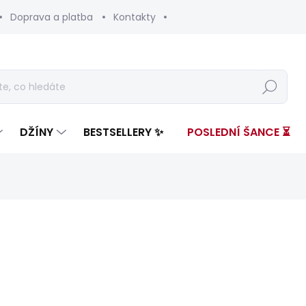
Doprava a platba
Kontakty
Hledat
DŽÍNY
BESTSELLERY ✨
POSLEDNÍ ŠANCE ⏳
nocení
ZNAČKA:
PEPE JEANS
2 599 Kč
1 20
Měrná
SKLADEM
(1 KS)
cena: