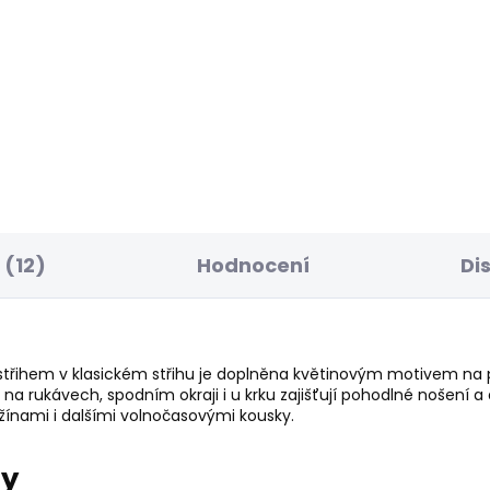
ELLER
POSLEDNÍ ŠANCE
SKLADEM
S
ské džíny SOHO
Dámské džíny TAPER
JEANS HW VIOLET
7 Kč
595 Kč
(12)
Hodnocení
Di
třihem v klasickém střihu je doplněna květinovým motivem na 
 na rukávech, spodním okraji i u krku zajišťují pohodlné nošení 
ínami i dalšími volnočasovými kousky.
ry