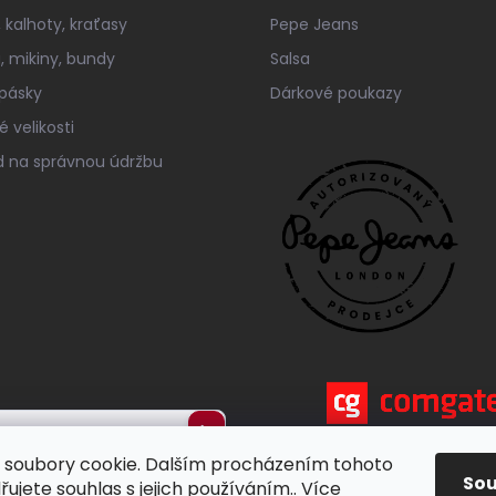
 kalhoty, kraťasy
Pepe Jeans
a, mikiny, bundy
Salsa
 pásky
Dárkové poukazy
 velikosti
 na správnou údržbu
Přihlásit
soubory cookie. Dalším procházením tohoto
se
So
ujete souhlas s jejich používáním.. Více