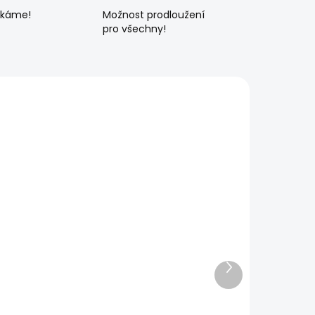
ékáme!
Možnost prodloužení
pro všechny!
Další
produkt