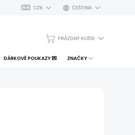
CZK
ČEŠTINA
PRÁZDNÝ KOŠÍK
NÁKUPNÍ
KOŠÍK
DÁRKOVÉ POUKAZY 💌
ZNAČKY
3 Kč