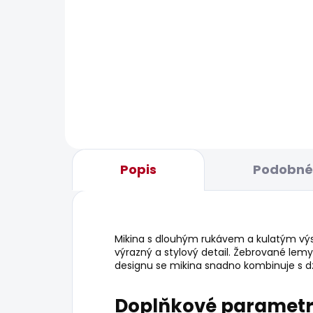
BESTSELLER
BESTS
SKLADEM
Dámské džíny SLIM
Dám
JEANS LW VENUS
1 93
1 683 Kč
od
Popis
Podobné 
Mikina s dlouhým rukávem a kulatým výs
výrazný a stylový detail. Žebrované lemy
designu se mikina snadno kombinuje s dž
Doplňkové paramet