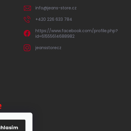
info
@
jeans-store.cz
+420 226 633 784
https://www.facebook.com/profile.php?
id=61555614688982
jeansstorecz
uhlasím