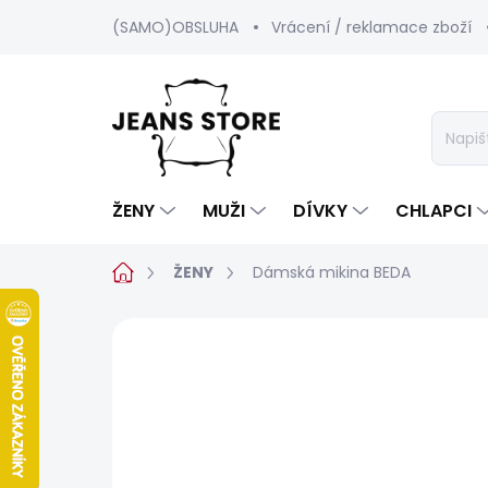
Přejít
(SAMO)OBSLUHA
Vrácení / reklamace zboží
na
obsah
ŽENY
MUŽI
DÍVKY
CHLAPCI
Domů
ŽENY
Dámská mikina BEDA
Neohodnoceno
Podrobnosti hod
SALECODE:SRPEN:15:%