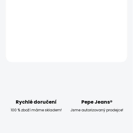
MOŽNOSTI DORUČENÍ
−
+
Přidat do košíku
DETAILNÍ INFORMACE
ZEPTAT SE
HLÍDAT
Rychlé doručení
Pepe Jeans®
100 % zboží máme skladem!
Jsme autorizovaný prodejce!