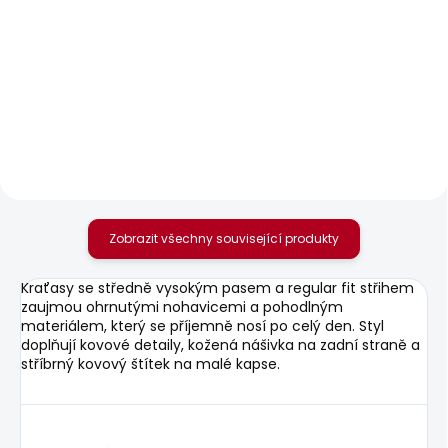
SKLADEM
SKLADEM
Dámské džíny SLIM
Dámské džíny SLIM
JEANS LW ICONIC
JEANS LW VENUS
BROOKE
2 156 Kč
1 950 Kč
Zobrazit všechny související produkty
Kraťasy se středně vysokým pasem a regular fit střihem
zaujmou ohrnutými nohavicemi a pohodlným
materiálem, který se příjemně nosí po celý den. Styl
doplňují kovové detaily, kožená nášivka na zadní straně a
stříbrný kovový štítek na malé kapse.