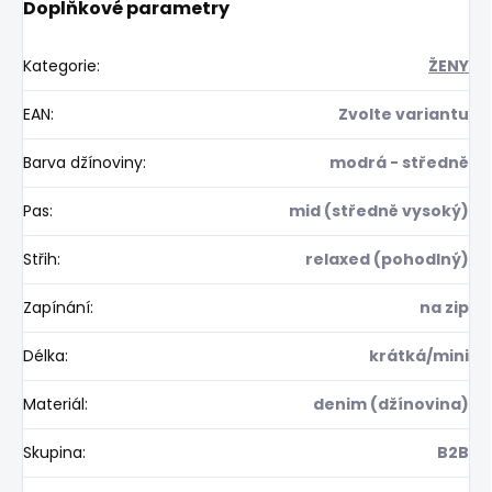
Doplňkové parametry
Kategorie
:
ŽENY
EAN
:
Zvolte variantu
Barva džínoviny
:
modrá - středně
Pas
:
mid (středně vysoký)
Střih
:
relaxed (pohodlný)
Zapínání
:
na zip
Délka
:
krátká/mini
Materiál
:
denim (džínovina)
Skupina
:
B2B