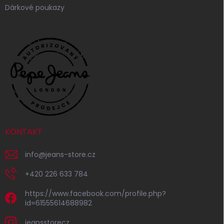
Dárkové poukazy
KONTAKT
info
@
jeans-store.cz
+420 226 633 784
https://www.facebook.com/profile.php?
id=61555614688982
jeansstorecz