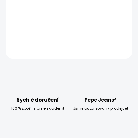
MOŽNOSTI DORUČENÍ
−
+
Přidat do košíku
DETAILNÍ INFORMACE
ZEPTAT SE
HLÍDAT
Rychlé doručení
Pepe Jeans®
100 % zboží máme skladem!
Jsme autorizovaný prodejce!