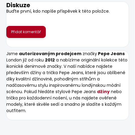
Diskuze
Buďte první, kdo napíše příspěvek k této položce.
Přidat komentář
Jsme
autorizovaným prodejcem
značky
Pepe Jeans
London již od roku
2012
a nabízíme originální kolekce této
ikonické denimové značky. V naší nabídce najdete
především džíny a trička Pepe Jeans, které jsou oblíbené
díky kvalitní džínovině, pohodlným střihům a
nadčasovému stylu inspirovanému londýnskou módní
scénou. Pokud hledáte stylové Pepe Jeans
džíny
nebo
trička pro každodenní nošení, u nás najdete ověřené
modely, které skvěle sedí a snadno je sladíte s každým
outfitem.