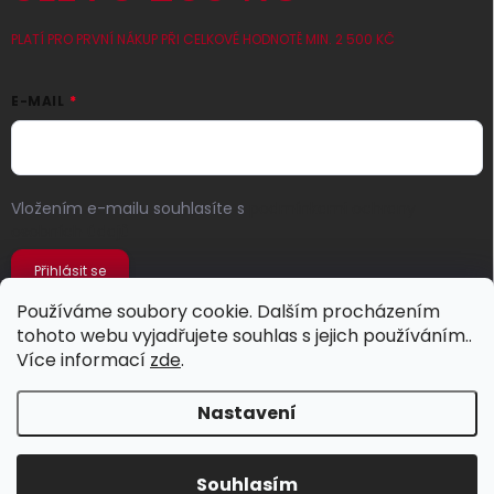
PLATÍ PRO PRVNÍ NÁKUP PŘI CELKOVÉ HODNOTĚ MIN. 2 500 KČ
E-MAIL
Vložením e-mailu souhlasíte s
podmínkami ochrany
osobních údajů
Přihlásit se
Používáme soubory cookie. Dalším procházením
tohoto webu vyjadřujete souhlas s jejich používáním..
Více informací
zde
.
Nastavení
Copyright 2026
Jeans Store
. Všechna práva vyhrazena.
Souhlasím