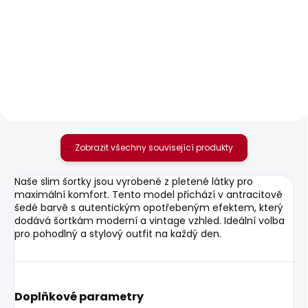
SKLADEM
SKLADEM
Pánské tričko
Pánské tričko JACKO
SEASONAL LOGO
506 Kč
FANTASY 3
506 Kč
Zobrazit všechny související produkty
Naše slim šortky jsou vyrobené z pletené látky pro
maximální komfort. Tento model přichází v antracitově
šedé barvě s autentickým opotřebeným efektem, který
dodává šortkám moderní a vintage vzhled. Ideální volba
pro pohodlný a stylový outfit na každý den.
Doplňkové parametry