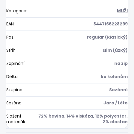
Kategorie
:
MUŽI
EAN
:
8447166228299
Pas
:
regular (klasický)
Střih
:
slim (úzký)
Zapínání
:
na zip
Délka
:
ke kolenům
Skupina
:
Sezónní
Sezóna
:
Jaro / Léto
Složení
72% bavlna, 14% viskóza, 12% polyester,
materiálu
:
2% elastan