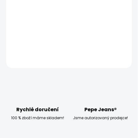
MOŽNOSTI DORUČENÍ
−
+
Přidat do košíku
Model měří 186 cm a má na sobě velikost W32
DETAILNÍ INFORMACE
ZEPTAT SE
HLÍDAT
Rychlé doručení
Pepe Jeans®
100 % zboží máme skladem!
Jsme autorizovaný prodejce!