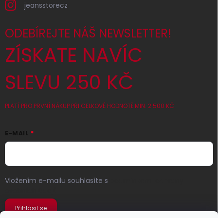
jeansstorecz
ODEBÍREJTE NÁŠ NEWSLETTER!
ZÍSKATE NAVÍC
SLEVU 250 KČ
PLATÍ PRO PRVNÍ NÁKUP PŘI CELKOVÉ HODNOTĚ MIN. 2 500 KČ
E-MAIL
Vložením e-mailu souhlasíte s
podmínkami ochrany
osobních údajů
Přihlásit se