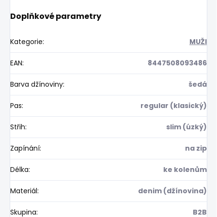
Doplňkové parametry
Kategorie
:
MUŽI
EAN
:
8447508093486
Barva džínoviny
:
šedá
Pas
:
regular (klasický)
Střih
:
slim (úzký)
Zapínání
:
na zip
Délka
:
ke kolenům
Materiál
:
denim (džínovina)
Skupina
:
B2B