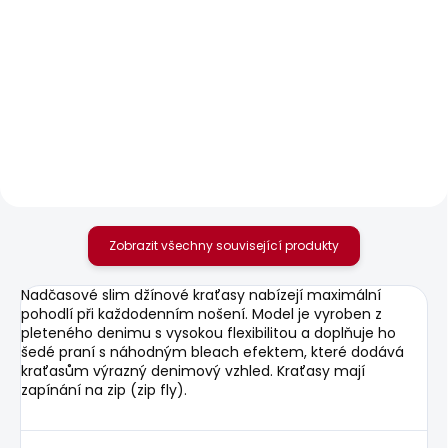
SKLADEM
SKLADEM
Pánské tričko
Pánské džíny HATCH
SEASONAL LOGO
2 156 Kč
FANTASY 3
506 Kč
Zobrazit všechny související produkty
Nadčasové slim džínové kraťasy nabízejí maximální
pohodlí při každodenním nošení. Model je vyroben z
pleteného denimu s vysokou flexibilitou a doplňuje ho
šedé praní s náhodným bleach efektem, které dodává
kraťasům výrazný denimový vzhled. Kraťasy mají
zapínání na zip (zip fly).