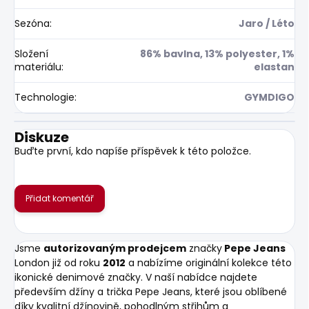
Sezóna
:
Jaro / Léto
Složení
86% bavlna, 13% polyester, 1%
materiálu
:
elastan
Technologie
:
GYMDIGO
Diskuze
Buďte první, kdo napíše příspěvek k této položce.
Přidat komentář
Jsme
autorizovaným prodejcem
značky
Pepe Jeans
London již od roku
2012
a nabízíme originální kolekce této
ikonické denimové značky. V naší nabídce najdete
především džíny a trička Pepe Jeans, které jsou oblíbené
díky kvalitní džínovině, pohodlným střihům a