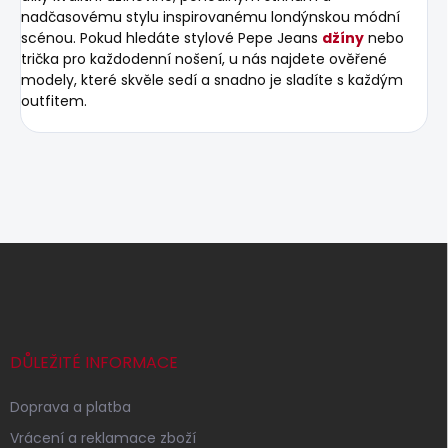
nadčasovému stylu inspirovanému londýnskou módní
scénou. Pokud hledáte stylové Pepe Jeans
džíny
nebo
trička pro každodenní nošení, u nás najdete ověřené
modely, které skvěle sedí a snadno je sladíte s každým
outfitem.
Z
á
p
a
t
í
DŮLEŽITÉ INFORMACE
Doprava a platba
Vrácení a reklamace zboží