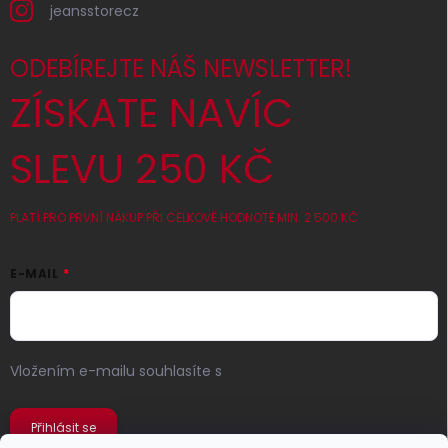
jeansstorecz
ODEBÍREJTE NÁŠ NEWSLETTER!
ZÍSKATE NAVÍC
SLEVU 250 KČ
PLATÍ PRO PRVNÍ NÁKUP PŘI CELKOVÉ HODNOTĚ MIN. 2 500 KČ
E-MAIL
Vložením e-mailu souhlasíte s
podmínkami ochrany
osobních údajů
Přihlásit se