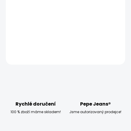
MOŽNOSTI DORUČENÍ
−
+
Přidat do košíku
Model měří 186 cm a má na sobě velikost W32
DETAILNÍ INFORMACE
ZEPTAT SE
HLÍDAT
Rychlé doručení
Pepe Jeans®
100 % zboží máme skladem!
Jsme autorizovaný prodejce!