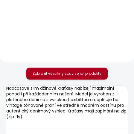
SKLADEM
SKLADEM
Pánské džíny SLIM
Pánské džíny
JEANS HATCH FS
TAPERED JEANS
WASHED BLK
STANLEY FS BLEACH
BLUE
1 937 Kč
1 950 Kč
Zobrazit všechny související produkty
Nadčasové slim džínové kraťasy nabízejí maximální
pohodlí při každodenním nošení. Model je vyroben z
pleteného denimu s vysokou flexibilitou a doplňuje ho
vintage tónované praní ve středně modrém odstínu pro
autentický denimový vzhled. Kraťasy mají zapínání na zip
(zip fly).