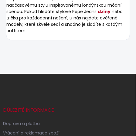
nadčasovému stylu inspirovanému londýnskou módní
scénou. Pokud hledáte stylové Pepe Jeans
džíny
nebo
trička pro každodenní nošení, u nás najdete ověřené
modely, které skvěle sedí a snadno je sladíte s každým
outfitem.
Z
á
p
a
t
í
DŮLEŽITÉ INFORMACE
Doprava a platba
Vrácení a reklamace zboží