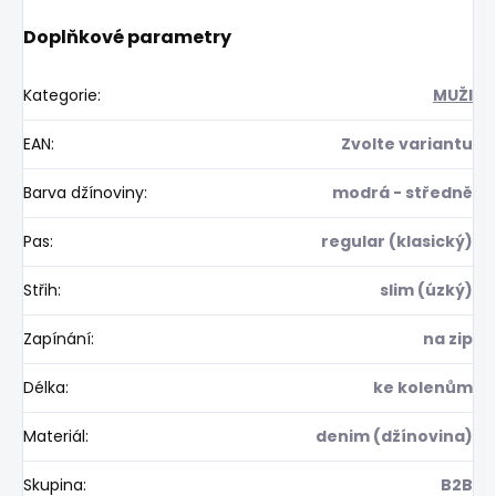
Doplňkové parametry
Kategorie
:
MUŽI
EAN
:
Zvolte variantu
Barva džínoviny
:
modrá - středně
Pas
:
regular (klasický)
Střih
:
slim (úzký)
Zapínání
:
na zip
Délka
:
ke kolenům
Materiál
:
denim (džínovina)
Skupina
:
B2B