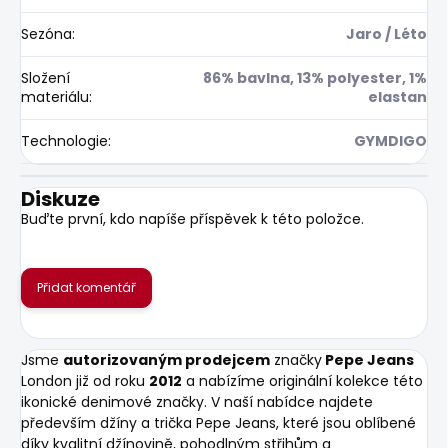
Sezóna
:
Jaro / Léto
Složení
86% bavlna, 13% polyester, 1%
materiálu
:
elastan
Technologie
:
GYMDIGO
Diskuze
Buďte první, kdo napíše příspěvek k této položce.
Přidat komentář
Jsme
autorizovaným prodejcem
značky
Pepe Jeans
London již od roku
2012
a nabízíme originální kolekce této
ikonické denimové značky. V naší nabídce najdete
především džíny a trička Pepe Jeans, které jsou oblíbené
díky kvalitní džínovině, pohodlným střihům a