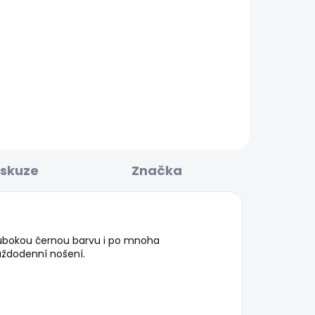
KLADEM
SKLADEM
Pánská mikina MACBETH
MELANGE ZIP
1 003 Kč
iskuze
Značka
hlubokou černou barvu i po mnoha
aždodenní nošení.