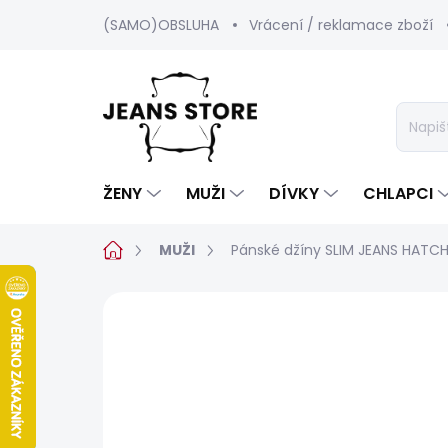
Přejít
(SAMO)OBSLUHA
Vrácení / reklamace zboží
na
obsah
ŽENY
MUŽI
DÍVKY
CHLAPCI
Domů
MUŽI
Pánské džíny SLIM JEANS HATC
1 hodnocení
Podrobnosti hodnoc
BESTSELLER
SALECODE:SRPEN:15:%