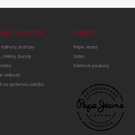
ULKY VELIKOSTÍ
ZNAČKY
 kalhoty, kraťasy
Pepe Jeans
a, mikiny, bundy
Salsa
 pásky
Dárkové poukazy
 velikosti
 na správnou údržbu