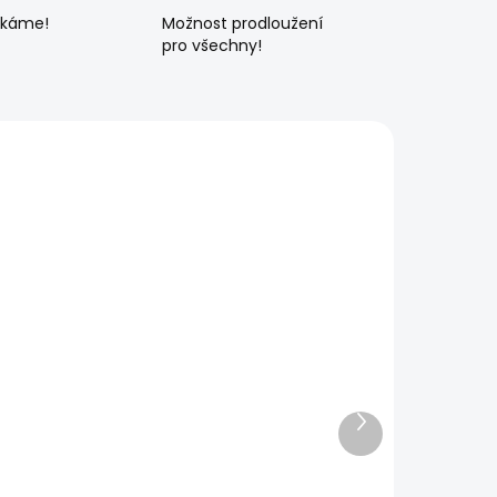
ékáme!
Možnost prodloužení
pro všechny!
Další
produkt