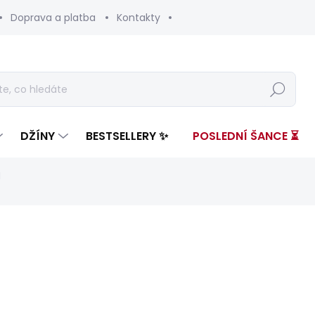
Doprava a platba
Kontakty
Hledat
DŽÍNY
BESTSELLERY ✨
POSLEDNÍ ŠANCE ⏳
H
ení
ZNAČKA:
PEPE JEANS
2 899 Kč
1 81
Měrná
SKLADEM
(1 KS)
cena: