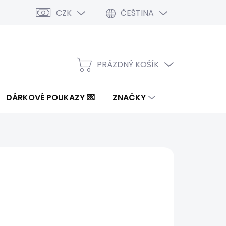
CZK
ČEŠTINA
PRÁZDNÝ KOŠÍK
NÁKUPNÍ
KOŠÍK
DÁRKOVÉ POUKAZY 💌
ZNAČKY
2 Kč