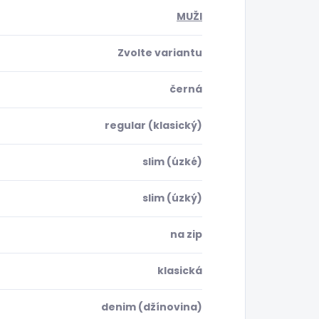
MUŽI
Zvolte variantu
černá
regular (klasický)
slim (úzké)
slim (úzký)
na zip
klasická
denim (džínovina)