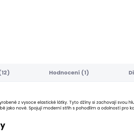
SKLADEM
S
ské tričko SMALL
Pánské kraťasy M
G
JOGGER SHORT
 Kč
1 249 Kč
(12)
Hodnocení (1)
D
robené z vysoce elastické látky. Tyto džíny si zachovají svou 
 jako nové. Spojují moderní střih s pohodlím a odolností pro k
ry