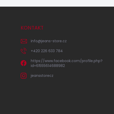
KONTAKT
info
@
jeans-store.cz
+420 226 633 784
https://www.facebook.com/profile.php?
id=61555614688982
jeansstorecz