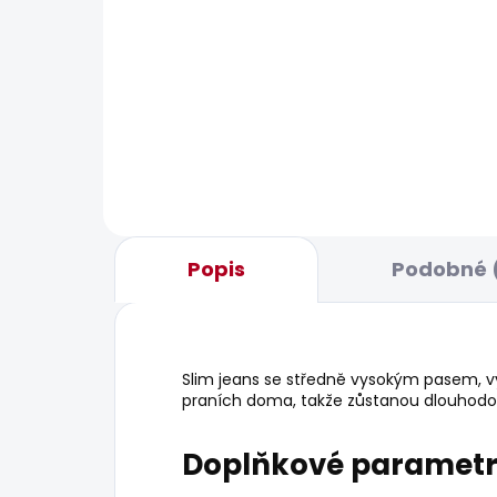
BESTSELLER
SKLADEM
Pánské tričko EGGO N
Pán
FLA
506 Kč
506
Popis
Podobné 
Slim jeans se středně vysokým pasem, vy
praních doma, takže zůstanou dlouhodobě
Doplňkové paramet