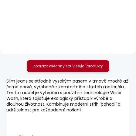
SKLADEM
SKLADEM
Pánské tričko GIO TEE
Pánská mikina
MACBETH MELANGE
610 Kč
ZIP
1 003 Kč
Zobrazit všechny související produkty
Slim jeans se středně vysokým pasem v tmavě modré až
černé barvě, vyrobené z komfortního stretch materiálu.
Tento model je vytvořen s použitím technologie Wiser
Wash, která zajišťuje ekologický přístup k výrobě a
dlouhou životnost. Kombinuje moderní střih, pohodlí a
udržitelnost pro každodenní nošení.