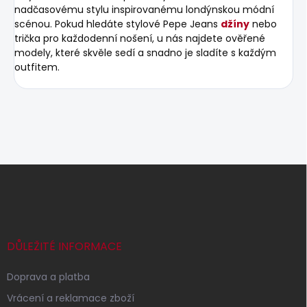
nadčasovému stylu inspirovanému londýnskou módní
scénou. Pokud hledáte stylové Pepe Jeans
džíny
nebo
trička pro každodenní nošení, u nás najdete ověřené
modely, které skvěle sedí a snadno je sladíte s každým
outfitem.
Z
á
p
a
t
í
DŮLEŽITÉ INFORMACE
Doprava a platba
Vrácení a reklamace zboží