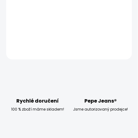
−
+
Přidat do košíku
Model měří 186 cm a má na sobě velikost W33 L32
DETAILNÍ INFORMACE
ZEPTAT SE
HLÍDAT
Rychlé doručení
Pepe Jeans®
100 % zboží máme skladem!
Jsme autorizovaný prodejce!