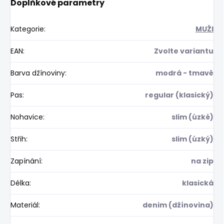
Doplňkové parametry
Kategorie
:
MUŽI
EAN
:
Zvolte variantu
Barva džínoviny
:
modrá - tmavě
Pas
:
regular (klasický)
Nohavice
:
slim (úzké)
Střih
:
slim (úzký)
Zapínání
:
na zip
Délka
:
klasická
Materiál
:
denim (džínovina)