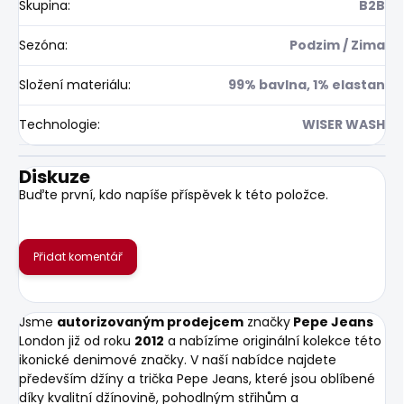
Skupina
:
B2B
Sezóna
:
Podzim / Zima
Složení materiálu
:
99% bavlna, 1% elastan
Technologie
:
WISER WASH
Diskuze
Buďte první, kdo napíše příspěvek k této položce.
Přidat komentář
Jsme
autorizovaným prodejcem
značky
Pepe Jeans
London již od roku
2012
a nabízíme originální kolekce této
ikonické denimové značky. V naší nabídce najdete
především džíny a trička Pepe Jeans, které jsou oblíbené
díky kvalitní džínovině, pohodlným střihům a