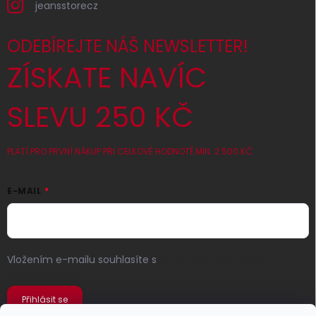
jeansstorecz
ODEBÍREJTE NÁŠ NEWSLETTER!
ZÍSKATE NAVÍC
SLEVU 250 KČ
PLATÍ PRO PRVNÍ NÁKUP PŘI CELKOVÉ HODNOTĚ MIN. 2 500 KČ
E-MAIL
Vložením e-mailu souhlasíte s
podmínkami ochrany
osobních údajů
Přihlásit se