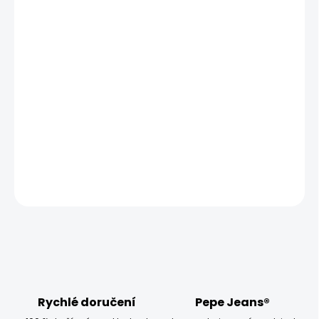
MŮŽEME DORUČIT UŽ:
ZVOLTE VARIANTU
MOŽNOSTI DORUČENÍ
−
+
Přidat do košíku
Modelka měří 173 cm, váží 54 kg a má na sobě velikost
W28
DETAILNÍ INFORMACE
ZEPTAT SE
HLÍDAT
Rychlé doručení
Pepe Jeans®