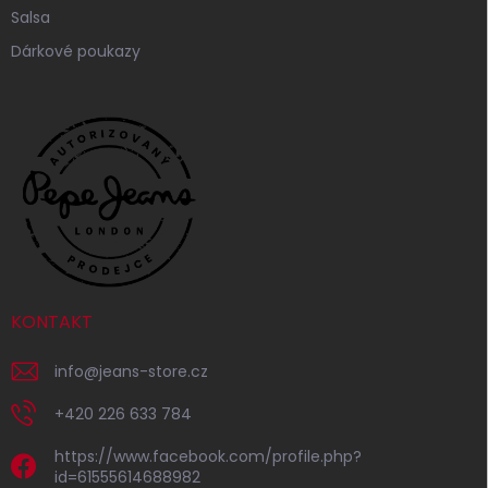
Salsa
Dárkové poukazy
KONTAKT
info
@
jeans-store.cz
+420 226 633 784
https://www.facebook.com/profile.php?
id=61555614688982