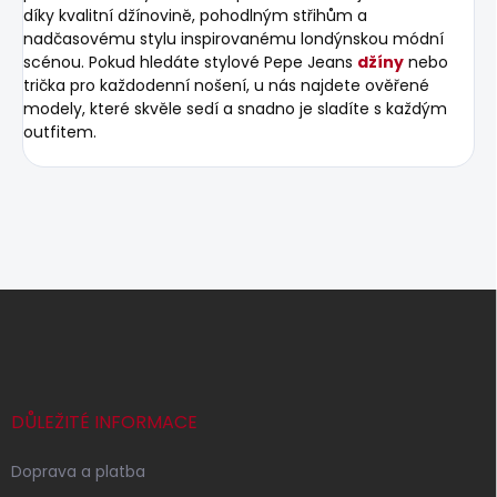
díky kvalitní džínovině, pohodlným střihům a
nadčasovému stylu inspirovanému londýnskou módní
scénou. Pokud hledáte stylové Pepe Jeans
džíny
nebo
trička pro každodenní nošení, u nás najdete ověřené
modely, které skvěle sedí a snadno je sladíte s každým
outfitem.
Z
á
p
a
t
í
DŮLEŽITÉ INFORMACE
Doprava a platba