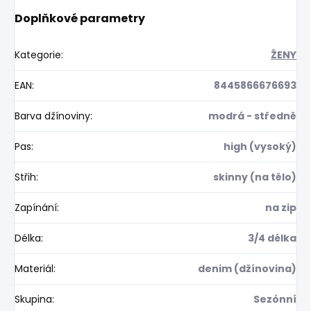
Doplňkové parametry
Kategorie
:
ŽENY
EAN
:
8445866676693
Barva džínoviny
:
modrá - středně
Pas
:
high (vysoký)
Střih
:
skinny (na tělo)
Zapínání
:
na zip
Délka
:
3/4 délka
Materiál
:
denim (džínovina)
Skupina
:
Sezónní