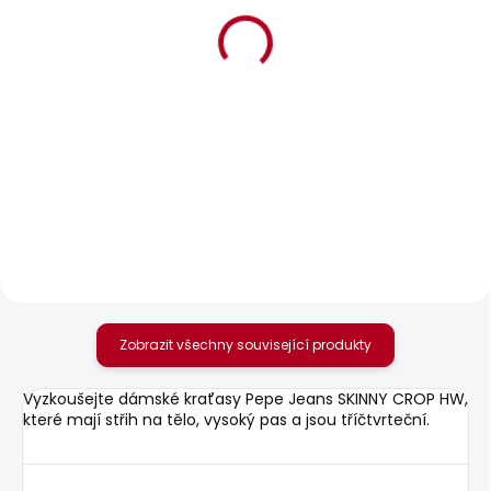
BESTSELLER
SKLADEM
SKLADEM
Dámské džíny
Dámské šaty BRIDGE
STRAIGHT JEANS LW
1 017 Kč
VENUS
1 885 Kč
od
Zobrazit všechny související produkty
Vyzkoušejte dámské kraťasy Pepe Jeans SKINNY CROP HW,
které mají střih na tělo, vysoký pas a jsou tříčtvrteční.