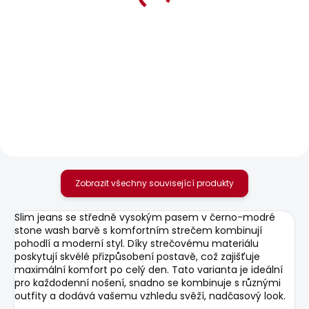
BESTSELLER
SKLADEM
SKLADEM
Pánské kraťasy
Pánské džíny
REGULAR CHINO
TAPERED JEANS
SHORT
STANLEY
1 168 Kč
1 569 Kč
Zobrazit všechny související produkty
Slim jeans se středně vysokým pasem v černo-modré
stone wash barvě s komfortním strečem kombinují
pohodlí a moderní styl. Díky strečovému materiálu
poskytují skvélé přizpůsobení postavě, což zajišťuje
maximální komfort po celý den. Tato varianta je ideální
pro každodenní nošení, snadno se kombinuje s různými
outfity a dodává vašemu vzhledu svěží, nadčasový look.