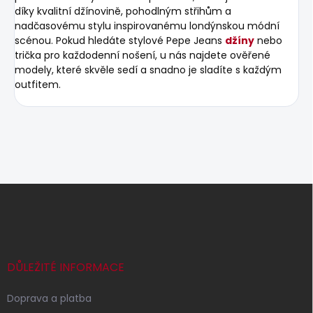
díky kvalitní džínovině, pohodlným střihům a
nadčasovému stylu inspirovanému londýnskou módní
scénou. Pokud hledáte stylové Pepe Jeans
džíny
nebo
trička pro každodenní nošení, u nás najdete ověřené
modely, které skvěle sedí a snadno je sladíte s každým
outfitem.
Z
á
p
a
t
í
DŮLEŽITÉ INFORMACE
Doprava a platba