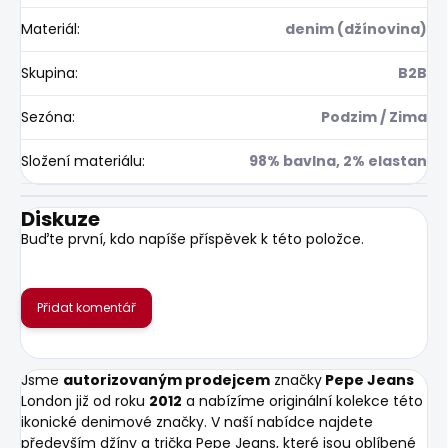
Materiál
:
denim (džínovina)
Skupina
:
B2B
Sezóna
:
Podzim / Zima
Složení materiálu
:
98% bavlna, 2% elastan
Diskuze
Buďte první, kdo napíše příspěvek k této položce.
Přidat komentář
Jsme
autorizovaným prodejcem
značky
Pepe Jeans
London již od roku
2012
a nabízíme originální kolekce této
ikonické denimové značky. V naší nabídce najdete
především džíny a trička Pepe Jeans, které jsou oblíbené