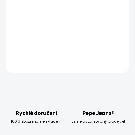
MOŽNOSTI DORUČENÍ
−
+
Přidat do košíku
Model měří 186 cm a má na sobě velikost W33 L32
DETAILNÍ INFORMACE
ZEPTAT SE
HLÍDAT
Rychlé doručení
Pepe Jeans®
100 % zboží máme skladem!
Jsme autorizovaný prodejce!