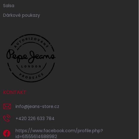
Salsa
Dárkové poukazy
KONTAKT
info
@
jeans-store.cz
+420 226 633 784
https://www.facebook.com/profile.php?
id=61555614688982