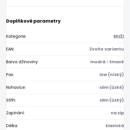
Doplňkové parametry
Kategorie
:
MUŽI
EAN
:
Zvolte variantu
Barva džínoviny
:
modrá - tmavě
Pas
:
low (nízký)
Nohavice
:
slim (úzké)
Střih
:
slim (úzký)
Zapínání
:
na zip
Délka
:
klasická