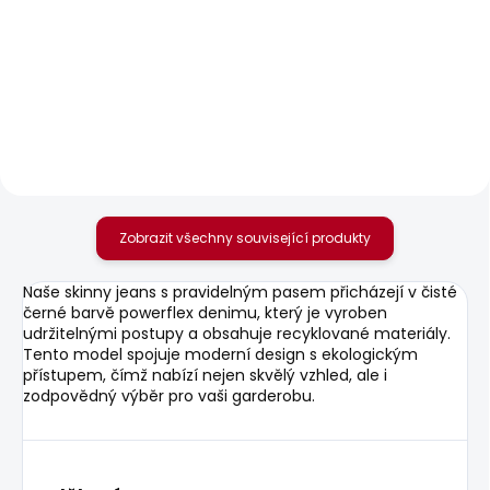
SKLADEM
SKLADEM
Pánské tričko GIO TEE
Pánská mikina
GREGORY
610 Kč
1 203 Kč
Zobrazit všechny související produkty
Naše skinny jeans s pravidelným pasem přicházejí v čisté
černé barvě powerflex denimu, který je vyroben
udržitelnými postupy a obsahuje recyklované materiály.
Tento model spojuje moderní design s ekologickým
přístupem, čímž nabízí nejen skvělý vzhled, ale i
zodpovědný výběr pro vaši garderobu.