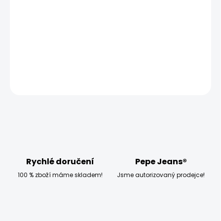
−
+
Přidat do košíku
Model měří 186 cm a má na sobě velikost W33 L32
DETAILNÍ INFORMACE
ZEPTAT SE
HLÍDAT
Rychlé doručení
Pepe Jeans®
100 % zboží máme skladem!
Jsme autorizovaný prodejce!