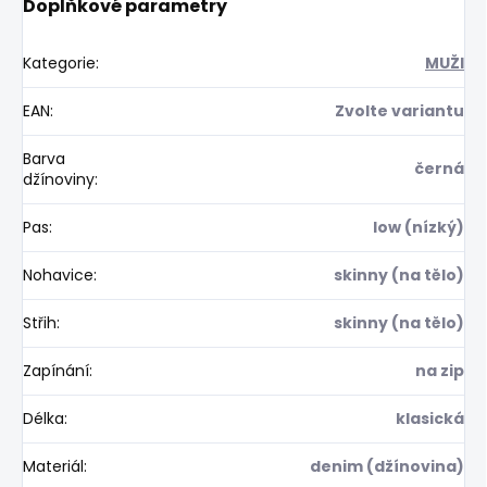
Doplňkové parametry
Kategorie
:
MUŽI
EAN
:
Zvolte variantu
Barva
černá
džínoviny
:
Pas
:
low (nízký)
Nohavice
:
skinny (na tělo)
Střih
:
skinny (na tělo)
Zapínání
:
na zip
Délka
:
klasická
Materiál
:
denim (džínovina)