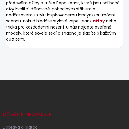
především džíny a trička Pepe Jeans, které jsou oblíbené
díky kvalitní džínovině, pohodlným střihům a
nadčasovému stylu inspirovanému londýnskou módní
scénou. Pokud hledáte stylové Pepe Jeans
džíny
nebo
trička pro každodenní nošení, u nás najdete ověřené
modely, které skvěle sedí a snadno je sladíte s každým
outfitem.
Z
á
p
a
t
í
DŮLEŽITÉ INFORMACE
Doprava a platba