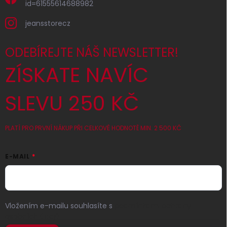
id=61555614688982
jeansstorecz
ODEBÍREJTE NÁŠ NEWSLETTER!
ZÍSKATE NAVÍC
SLEVU 250 KČ
PLATÍ PRO PRVNÍ NÁKUP PŘI CELKOVÉ HODNOTĚ MIN. 2 500 KČ
E-MAIL
Vložením e-mailu souhlasíte s
podmínkami ochrany
osobních údajů