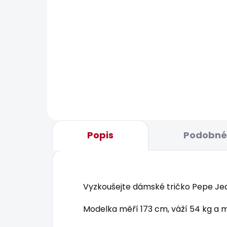
BESTS
SKLADEM
Dámské džíny LOOSE
Dám
STRAIGHT LW NICKY
JEA
2 156 Kč
1 8
Popis
Podobné 
Vyzkoušejte dámské tričko Pepe Jean
Modelka měří 173 cm, váží 54 kg a m