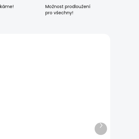
ékáme!
Možnost prodloužení
pro všechny!
Další
produkt