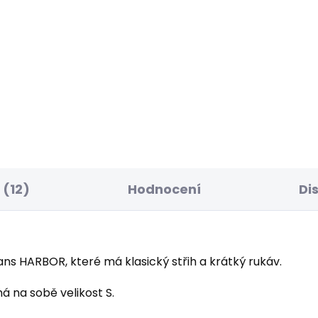
ELLER
BESTSELLER
SKLADEM
S
ské džíny SKINNY
Dámské džíny SLIM
NS LW SOHO
JEANS MW GEN PUSH
85 Kč
1 683 Kč
(12)
Hodnocení
Di
s HARBOR, které má klasický střih a krátký rukáv.
á na sobě velikost S.