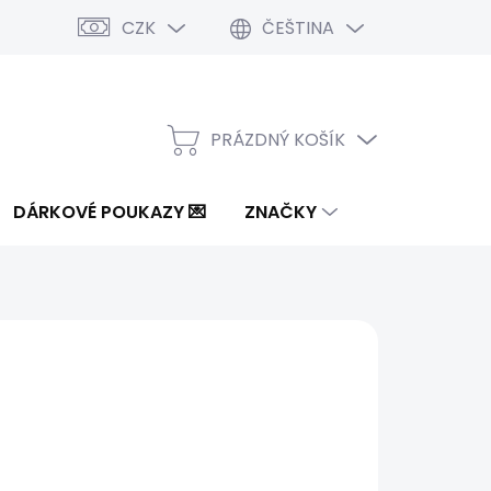
CZK
ČEŠTINA
PRÁZDNÝ KOŠÍK
NÁKUPNÍ
KOŠÍK
DÁRKOVÉ POUKAZY 💌
ZNAČKY
Kč