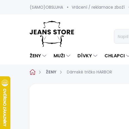
Přejít
(SAMO)OBSLUHA
Vrácení / reklamace zboží
na
obsah
ŽENY
MUŽI
DÍVKY
CHLAPCI
Domů
ŽENY
Dámské tričko HARBOR
Neohodnoceno
Podrobnosti hod
POSLEDNÍ ŠANCE
SALECODE:SRPEN:15:%