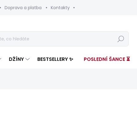
Doprava a platba
Kontakty
Hledat
DŽÍNY
BESTSELLERY ✨
POSLEDNÍ ŠANCE ⏳
nocení
ZNAČKA:
PEPE JEANS
1 399 Kč
420 
Měrná
SKLADEM
(1 KS)
cena: