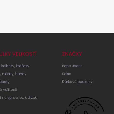
ULKY VELIKOSTÍ
ZNAČKY
 kalhoty, kraťasy
Pepe Jeans
a, mikiny, bundy
Salsa
 pásky
Dárkové poukazy
 velikosti
 na správnou údržbu