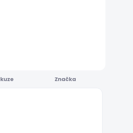
KLADEM
SKLADEM
Dámské kraťasy
 UP
RELAXED SHORT MW
SIOUXIE
1 378 Kč
skuze
Značka