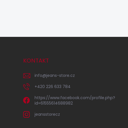
KONTAKT
info
@
jeans-store.cz
+420 226 633 784
https://www.facebook.com/profile.php?
id=61555614688982
jeansstorecz