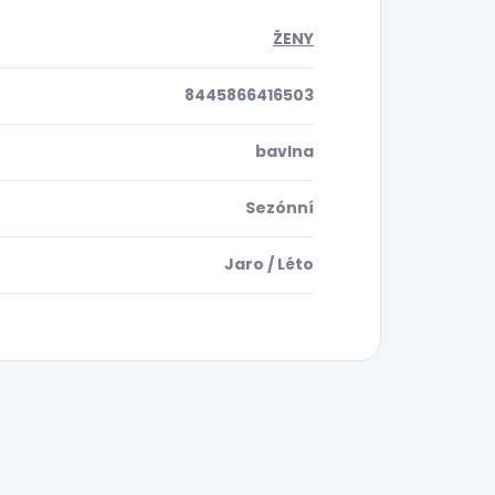
ŽENY
8445866416503
bavlna
Sezónní
Jaro / Léto