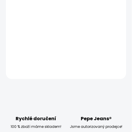
MOŽNOSTI
DORUČENÍ
−
+
Přidat do košíku
Vyzkoušejte dámské tričko Pepe Jeans DORINA N, které má
úzký střih a je bez rukávů.
DETAILNÍ INFORMACE
ZEPTAT SE
HLÍDAT
Rychlé doručení
Pepe Jeans®
100 % zboží máme skladem!
Jsme autorizovaný prodejce!