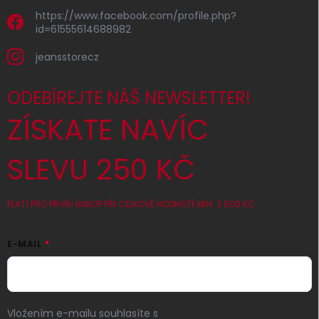
https://www.facebook.com/profile.php?
id=61555614688982
jeansstorecz
ODEBÍREJTE NÁŠ NEWSLETTER!
ZÍSKATE NAVÍC
SLEVU 250 KČ
PLATÍ PRO PRVNÍ NÁKUP PŘI CELKOVÉ HODNOTĚ MIN. 2 500 KČ
E-MAIL
Vložením e-mailu souhlasíte s
podmínkami ochrany