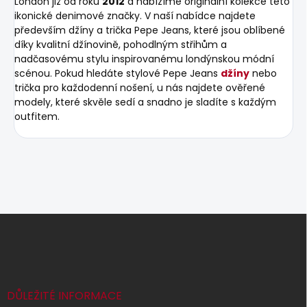
London již od roku
2012
a nabízíme originální kolekce této
ikonické denimové značky. V naší nabídce najdete
především džíny a trička Pepe Jeans, které jsou oblíbené
díky kvalitní džínovině, pohodlným střihům a
nadčasovému stylu inspirovanému londýnskou módní
scénou. Pokud hledáte stylové Pepe Jeans
džíny
nebo
trička pro každodenní nošení, u nás najdete ověřené
modely, které skvěle sedí a snadno je sladíte s každým
outfitem.
Z
á
p
a
t
í
DŮLEŽITÉ INFORMACE