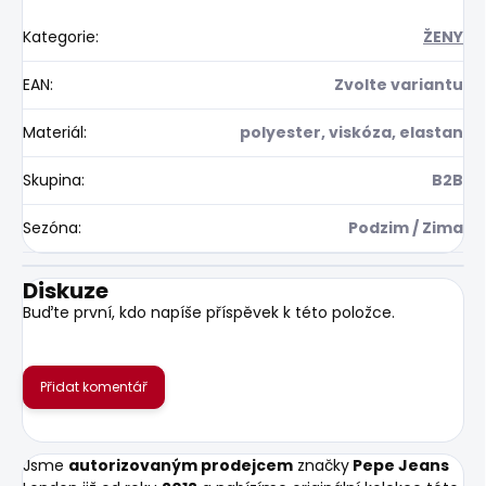
Kategorie
:
ŽENY
EAN
:
Zvolte variantu
Materiál
:
polyester, viskóza, elastan
Skupina
:
B2B
Sezóna
:
Podzim / Zima
Diskuze
Buďte první, kdo napíše příspěvek k této položce.
Přidat komentář
Jsme
autorizovaným prodejcem
značky
Pepe Jeans