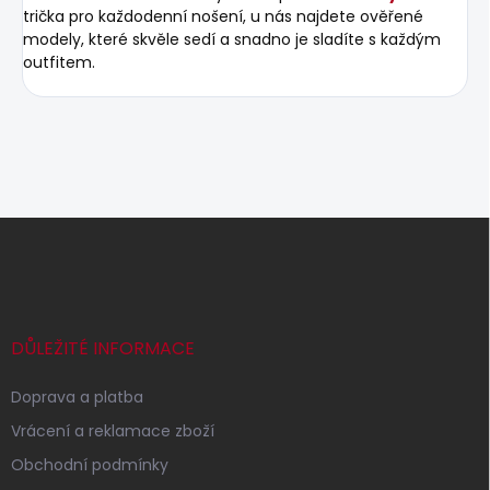
trička pro každodenní nošení, u nás najdete ověřené
modely, které skvěle sedí a snadno je sladíte s každým
outfitem.
Z
á
p
a
t
í
DŮLEŽITÉ INFORMACE
Doprava a platba
Vrácení a reklamace zboží
Obchodní podmínky