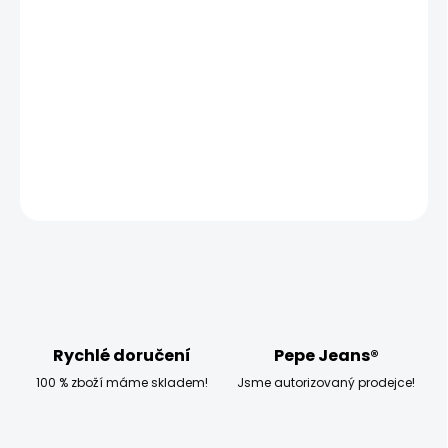
ZVOLTE VARIANTU
MOŽNOSTI DORUČENÍ
−
+
Přidat do košíku
Modelka měří 173 cm a má na sobě velikost W27
DETAILNÍ INFORMACE
ZEPTAT SE
HLÍDAT
Rychlé doručení
Pepe Jeans®
100 % zboží máme skladem!
Jsme autorizovaný prodejce!