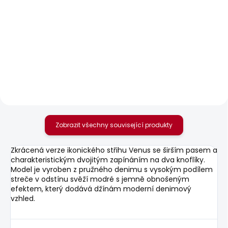
SKLADEM
SKLADEM
Dámské džíny SLIM
Dámské tričko
JEANS LW NEW
BLOOMA
BROOKE
548 Kč
1 701 Kč
Zobrazit všechny související produkty
Zkrácená verze ikonického střihu Venus se širším pasem a
charakteristickým dvojitým zapínáním na dva knoflíky.
Model je vyroben z pružného denimu s vysokým podílem
streče v odstínu svěží modré s jemně obnošeným
efektem, který dodává džínám moderní denimový
vzhled.