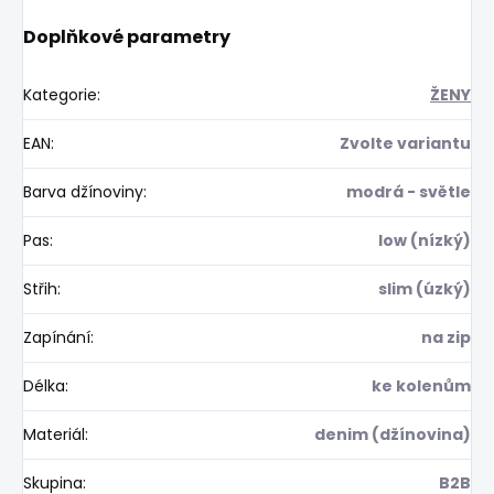
Doplňkové parametry
Kategorie
:
ŽENY
EAN
:
Zvolte variantu
Barva džínoviny
:
modrá - světle
Pas
:
low (nízký)
Střih
:
slim (úzký)
Zapínání
:
na zip
Délka
:
ke kolenům
Materiál
:
denim (džínovina)
Skupina
:
B2B