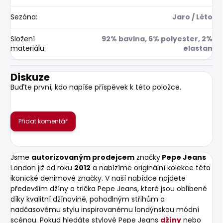
Sezóna
:
Jaro / Léto
Složení
92% bavlna, 6% polyester, 2%
materiálu
:
elastan
Diskuze
Buďte první, kdo napíše příspěvek k této položce.
Přidat komentář
Jsme
autorizovaným prodejcem
značky
Pepe Jeans
London již od roku
2012
a nabízíme originální kolekce této
ikonické denimové značky. V naší nabídce najdete
především džíny a trička Pepe Jeans, které jsou oblíbené
díky kvalitní džínovině, pohodlným střihům a
nadčasovému stylu inspirovanému londýnskou módní
scénou. Pokud hledáte stylové Pepe Jeans
džíny
nebo