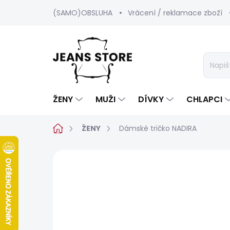
Přejít
(SAMO)OBSLUHA
Vrácení / reklamace zboží
na
obsah
ŽENY
MUŽI
DÍVKY
CHLAPCI
Domů
ŽENY
Dámské tričko NADIRA
Neohodnoceno
Podrobnosti hod
SALECODE:SRPEN:15:%