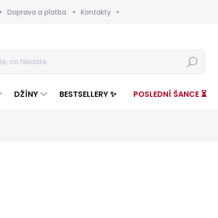
Doprava a platba
Kontakty
Hledat
DŽÍNY
BESTSELLERY ✨
POSLEDNÍ ŠANCE ⏳
nocení
ZNAČKA:
PEPE JEANS
1 699 Kč
785 
Měrná
SKLADEM
(2 KS)
cena: