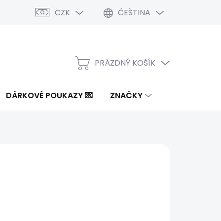
CZK
ČEŠTINA
PRÁZDNÝ KOŠÍK
NÁKUPNÍ
KOŠÍK
DÁRKOVÉ POUKAZY 💌
ZNAČKY
Kč