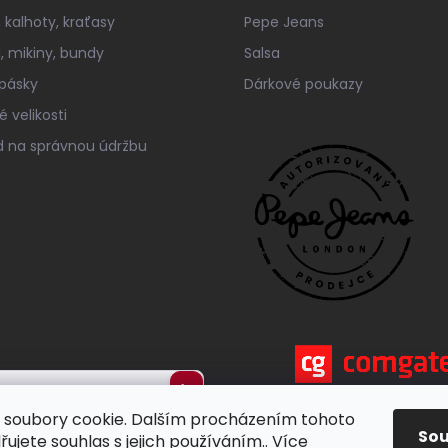
 kalhoty, kraťasy
Pepe Jeans
a, mikiny, bundy
Salsa
 pásky
Dárkové poukazy
 velikosti
 na správnou údržbu
Přihlásit
soubory cookie. Dalším procházením tohoto
se
So
ujete souhlas s jejich používáním.. Více