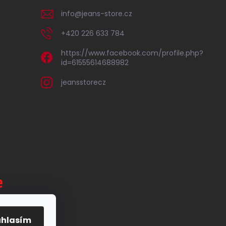
info
@
jeans-store.cz
+420 226 633 784
https://www.facebook.com/profile.php?
id=61555614688982
jeansstorecz
uhlasím