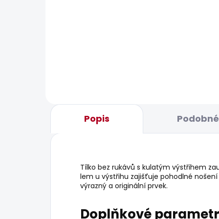
BESTS
SKLADEM
Dámské tričko MAE
Dám
JEA
506 Kč
1 93
Popis
Podobné 
Tílko bez rukávů s kulatým výstřihem za
lem u výstřihu zajišťuje pohodlné nošen
výrazný a originální prvek.
Doplňkové paramet