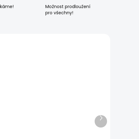
ékáme!
Možnost prodloužení
pro všechny!
Další
produkt