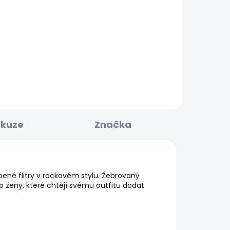
KLADEM
SKLADEM
 ST
Dámské tričko MILLIE
610 Kč
skuze
Značka
ené flitry v rockovém stylu. Žebrovaný
o ženy, které chtějí svému outfitu dodat