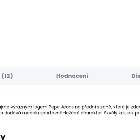
ELLER
SKLADEM
S
ské džíny SLIM
Dámské džíny LOOSE
NS LW VENUS
JEANS LW NICKY
7 Kč
1 950 Kč
od
(12)
Hodnocení
Di
ujme výrazným logem Pepe Jeans na přední straně, které je zdob
í a dodává modelu sportovně-ležérní charakter. Skvělý kousek pr
ry