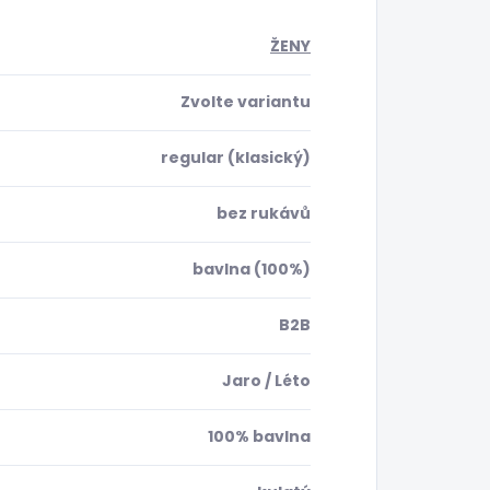
ŽENY
Zvolte variantu
regular (klasický)
bez rukávů
bavlna (100%)
B2B
Jaro / Léto
100% bavlna