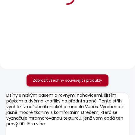
BESTSELLER
BESTSELLER
SKLADEM
SKLADEM
Dámské džíny SLIM
Dámské džíny SLIM
JEANS LW VENUS
JEANS LW VENUS
1 885 Kč
1 950 Kč
od
Zobrazit všechny související produkty
Džíny s nízkým pasem a rovnými nohavicemi, širším
páskem a dvěma knoflíky na přední straně. Tento střih
vychází z našeho ikonického modelu Venus. Vyrobeno z
jasně modré tkaniny s komfortním strečem, která se
vyznačuje mramorovanou texturou, jenž vám dodá ten
pravý 90. léta vibe.