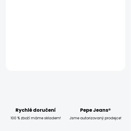
MOŽNOSTI DORUČENÍ
−
+
Přidat do košíku
Modelka měří 173 cm, váží 54 kg a má na sobě velikost
W27 L32
DETAILNÍ INFORMACE
ZEPTAT SE
HLÍDAT
Rychlé doručení
Pepe Jeans®
100 % zboží máme skladem!
Jsme autorizovaný prodejce!