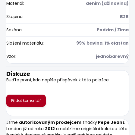
Materiál
:
denim (džínovina)
Skupina
:
B2B
Sezóna
:
Podzim / Zima
Složení materiálu
:
99% bavlna, 1% elastan
Vzor
:
jednobarevný
Diskuze
Buďte první, kdo napíše příspěvek k této položce.
Přidat komentář
Jsme
autorizovaným prodejcem
značky
Pepe Jeans
London již od roku
2012
a nabízíme originální kolekce této
ikonické denimové značky. V naší nabídce najdete