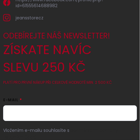
id=61555614688982
jeansstorecz
ODEBÍREJTE NÁŠ NEWSLETTER!
ZÍSKATE NAVÍC
SLEVU 250 KČ
PLATÍ PRO PRVNÍ NÁKUP PŘI CELKOVÉ HODNOTĚ MIN. 2 500 KČ
E-MAIL
Vložením e-mailu souhlasíte s
podmínkami ochrany
osobních údajů