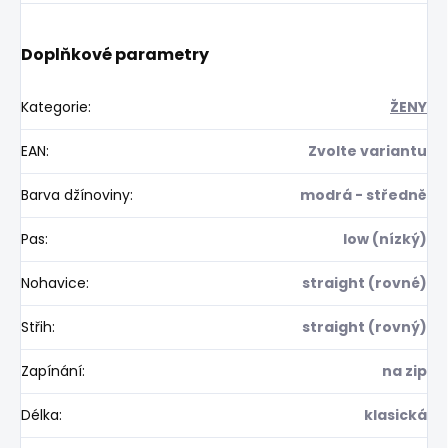
Doplňkové parametry
Kategorie
:
ŽENY
EAN
:
Zvolte variantu
Barva džínoviny
:
modrá - středně
Pas
:
low (nízký)
Nohavice
:
straight (rovné)
Střih
:
straight (rovný)
Zapínání
:
na zip
Délka
:
klasická