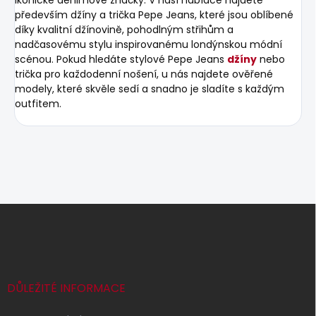
především džíny a trička Pepe Jeans, které jsou oblíbené
díky kvalitní džínovině, pohodlným střihům a
nadčasovému stylu inspirovanému londýnskou módní
scénou. Pokud hledáte stylové Pepe Jeans
džíny
nebo
trička pro každodenní nošení, u nás najdete ověřené
modely, které skvěle sedí a snadno je sladíte s každým
outfitem.
Z
á
p
a
t
í
DŮLEŽITÉ INFORMACE