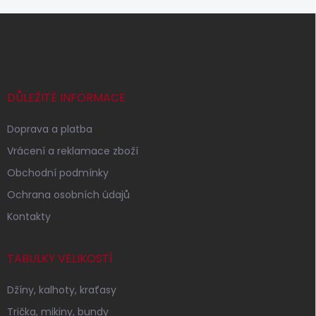
Z
á
p
a
t
í
DŮLEŽITÉ INFORMACE
Doprava a platba
Vrácení a reklamace zboží
Obchodní podmínky
Ochrana osobních údajů
Kontakty
TABULKY VELIKOSTÍ
Džíny, kalhoty, kraťasy
Trička, mikiny, bundy