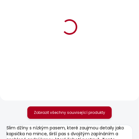
BESTSELLER
BESTSELLER
SKLADEM
SKLADEM
Dámské džíny
Dámské džíny SLIM
SKINNY JEANS LW
JEANS LW VENUS
SOHO
1 937 Kč
1 885 Kč
Zobrazit všechny související produkty
Slim džíny s nízkým pasem, které zaujmou detaily jako
kapsička na mince, širší pas s dvojitým zapínáním a