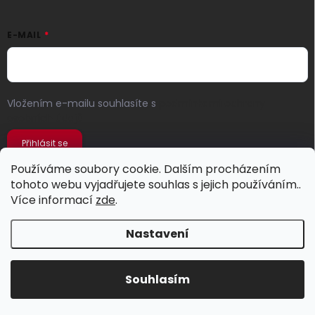
E-MAIL
Vložením e-mailu souhlasíte s
podmínkami ochrany
osobních údajů
Přihlásit se
Používáme soubory cookie. Dalším procházením
tohoto webu vyjadřujete souhlas s jejich používáním..
Více informací
zde
.
Nastavení
Copyright 2026
Jeans Store
. Všechna práva vyhrazena.
Souhlasím
Vytvořil Shoptet