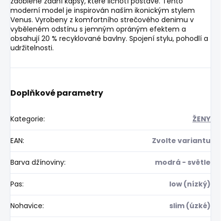
zaoblené zadní kapsy, které lichotí postavě. Tento
moderní model je inspirován naším ikonickým stylem
Venus. Vyrobeny z komfortního strečového denimu v
vyběleném odstínu s jemným opráným efektem a
obsahují 20 % recyklované bavlny. Spojení stylu, pohodlí a
udržitelnosti.
Doplňkové parametry
Kategorie
:
ŽENY
EAN
:
Zvolte variantu
Barva džínoviny
:
modrá - světle
Pas
:
low (nízký)
Nohavice
:
slim (úzké)