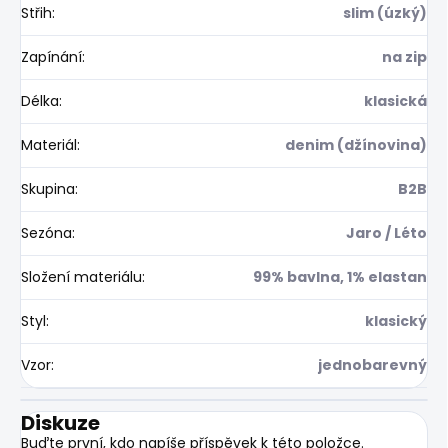
Střih
:
slim (úzký)
Zapínání
:
na zip
Délka
:
klasická
Materiál
:
denim (džínovina)
Skupina
:
B2B
Sezóna
:
Jaro / Léto
Složení materiálu
:
99% bavlna, 1% elastan
Styl
:
klasický
Vzor
:
jednobarevný
Diskuze
Buďte první, kdo napíše příspěvek k této položce.