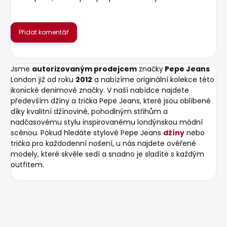
Přidat komentář
Jsme
autorizovaným prodejcem
značky
Pepe Jeans
London již od roku
2012
a nabízíme originální kolekce této
ikonické denimové značky. V naší nabídce najdete
především džíny a trička Pepe Jeans, které jsou oblíbené
díky kvalitní džínovině, pohodlným střihům a
nadčasovému stylu inspirovanému londýnskou módní
scénou. Pokud hledáte stylové Pepe Jeans
džíny
nebo
trička pro každodenní nošení, u nás najdete ověřené
modely, které skvěle sedí a snadno je sladíte s každým
outfitem.