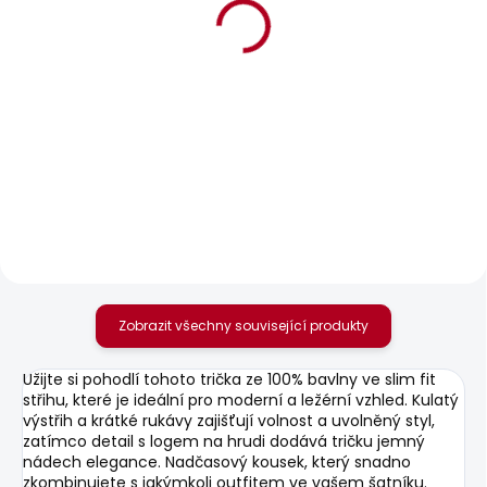
BESTSELLER
SKLADEM
SKLADEM
Pánské kraťasy
Pánské tričko EGGO N
REGULAR CHINO
506 Kč
SHORT
1 168 Kč
Zobrazit všechny související produkty
Užijte si pohodlí tohoto trička ze 100% bavlny ve slim fit
střihu, které je ideální pro moderní a ležérní vzhled. Kulatý
výstřih a krátké rukávy zajišťují volnost a uvolněný styl,
zatímco detail s logem na hrudi dodává tričku jemný
nádech elegance. Nadčasový kousek, který snadno
zkombinujete s jakýmkoli outfitem ve vašem šatníku.