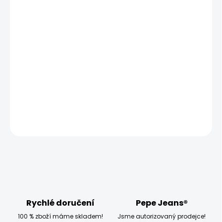
10.8.2026
MOŽNOSTI
DORUČENÍ
−
+
Přidat do košíku
Model měří 187 cm a má na sobě velikost L
DETAILNÍ INFORMACE
ZEPTAT SE
HLÍDAT
Rychlé doručení
Pepe Jeans®
100 % zboží máme skladem!
Jsme autorizovaný prodejce!