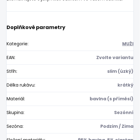
Doplňkové parametry
Kategorie
:
MUŽI
EAN
:
Zvolte variantu
Střih
:
slim (úzký)
Délka rukávu
:
krátký
Materiál
:
bavlna (s příměsí)
Skupina
:
Sezónní
Sezóna
:
Podzim / Zima
Složení materiálu
:
95% bavlna, 5% elastan