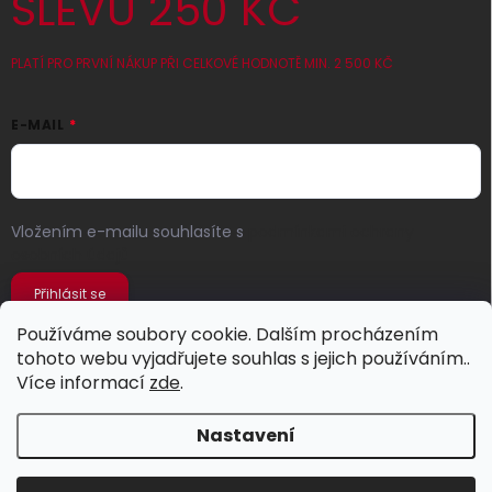
SLEVU 250 KČ
PLATÍ PRO PRVNÍ NÁKUP PŘI CELKOVÉ HODNOTĚ MIN. 2 500 KČ
E-MAIL
Vložením e-mailu souhlasíte s
podmínkami ochrany
osobních údajů
Přihlásit se
Používáme soubory cookie. Dalším procházením
tohoto webu vyjadřujete souhlas s jejich používáním..
Více informací
zde
.
Nastavení