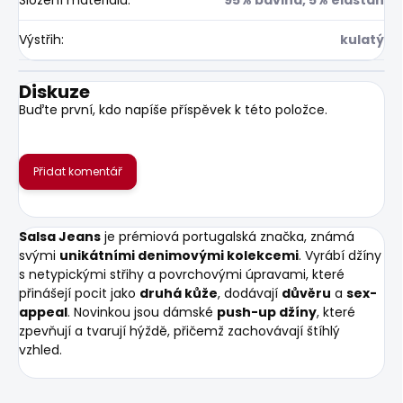
Výstřih
:
kulatý
Diskuze
Buďte první, kdo napíše příspěvek k této položce.
Přidat komentář
Salsa Jeans
je prémiová portugalská značka, známá
svými
unikátními denimovými kolekcemi
. Vyrábí džíny
s netypickými střihy a povrchovými úpravami, které
přinášejí pocit jako
druhá kůže
, dodávají
důvěru
a
sex-
appeal
. Novinkou jsou dámské
push-up džíny
, které
zpevňují a tvarují hýždě, přičemž zachovávají štíhlý
vzhled.