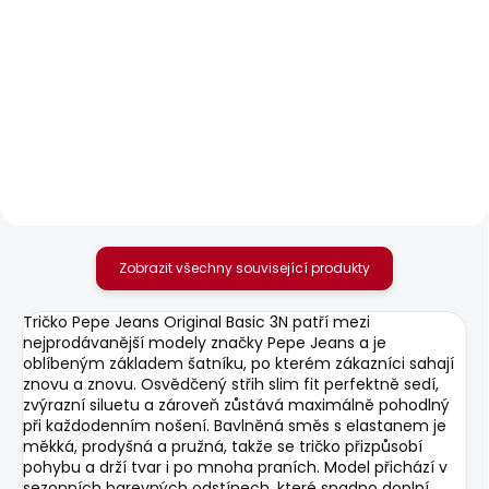
SKLADEM
SKLADEM
Pánské džíny
Pánské kraťasy
TAPERED JEANS SPIKE
REGULAR CHINO
SHORT
1 950 Kč
1 168 Kč
Zobrazit všechny související produkty
Tričko Pepe Jeans Original Basic 3N patří mezi
nejprodávanější modely značky Pepe Jeans a je
oblíbeným základem šatníku, po kterém zákazníci sahají
znovu a znovu. Osvědčený střih slim fit perfektně sedí,
zvýrazní siluetu a zároveň zůstává maximálně pohodlný
při každodenním nošení. Bavlněná směs s elastanem je
měkká, prodyšná a pružná, takže se tričko přizpůsobí
pohybu a drží tvar i po mnoha praních. Model přichází v
sezonních barevných odstínech, které snadno doplní