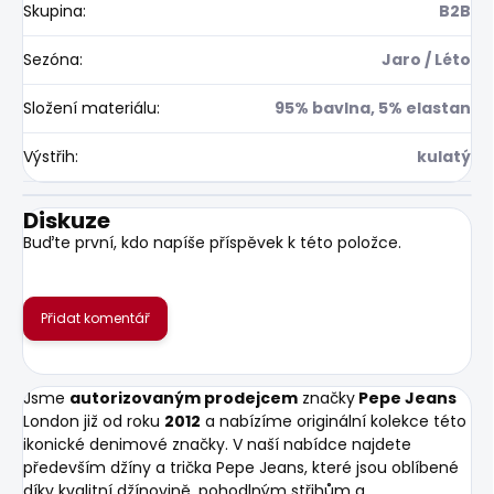
Skupina
:
B2B
Sezóna
:
Jaro / Léto
Složení materiálu
:
95% bavlna, 5% elastan
Výstřih
:
kulatý
Diskuze
Buďte první, kdo napíše příspěvek k této položce.
Přidat komentář
Jsme
autorizovaným prodejcem
značky
Pepe Jeans
London již od roku
2012
a nabízíme originální kolekce této
ikonické denimové značky. V naší nabídce najdete
především džíny a trička Pepe Jeans, které jsou oblíbené
díky kvalitní džínovině, pohodlným střihům a