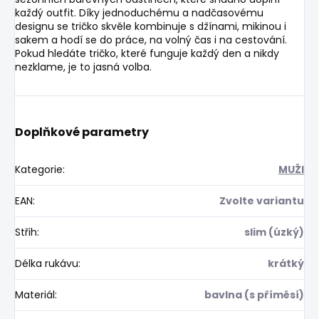
každý outfit. Díky jednoduchému a nadčasovému
designu se tričko skvěle kombinuje s džínami, mikinou i
sakem a hodí se do práce, na volný čas i na cestování.
Pokud hledáte tričko, které funguje každý den a nikdy
nezklame, je to jasná volba.
Doplňkové parametry
Kategorie
:
MUŽI
EAN
:
Zvolte variantu
Střih
:
slim (úzký)
Délka rukávu
:
krátký
Materiál
:
bavlna (s příměsí)