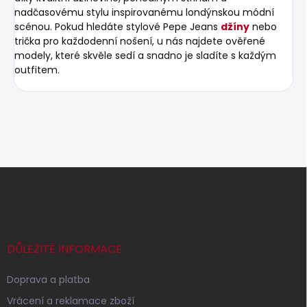
nadčasovému stylu inspirovanému londýnskou módní
scénou. Pokud hledáte stylové Pepe Jeans
džíny
nebo
trička pro každodenní nošení, u nás najdete ověřené
modely, které skvěle sedí a snadno je sladíte s každým
outfitem.
Z
á
p
a
t
í
DŮLEŽITÉ INFORMACE
Doprava a platba
Vrácení a reklamace zboží