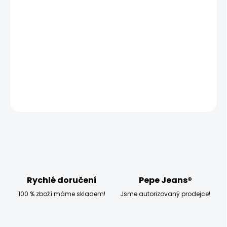
ZVOLTE VARIANTU
MOŽNOSTI DORUČENÍ
−
+
Přidat do košíku
Model měří 186 cm a má na sobě velikost L
DETAILNÍ INFORMACE
ZEPTAT SE
HLÍDAT
Rychlé doručení
Pepe Jeans®
100 % zboží máme skladem!
Jsme autorizovaný prodejce!