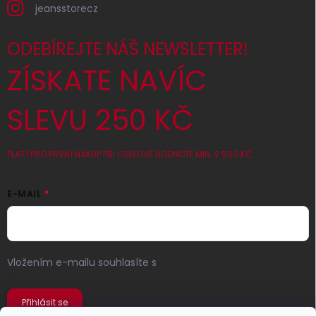
jeansstorecz
ODEBÍREJTE NÁŠ NEWSLETTER!
ZÍSKATE NAVÍC
SLEVU 250 KČ
PLATÍ PRO PRVNÍ NÁKUP PŘI CELKOVÉ HODNOTĚ MIN. 2 500 KČ
E-MAIL
Vložením e-mailu souhlasíte s
podmínkami ochrany
osobních údajů
Přihlásit se