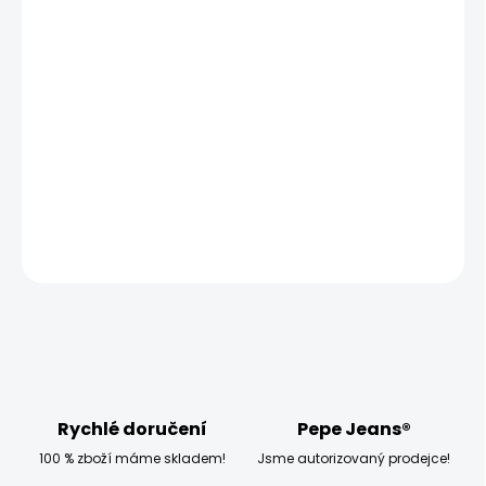
MOŽNOSTI DORUČENÍ
−
+
Přidat do košíku
Vyzkoušejte pánské tričko Pepe Jeans ORIGINAL STRETCH
N, které má úzký střih a krátký rukáv.
DETAILNÍ INFORMACE
ZEPTAT SE
HLÍDAT
Rychlé doručení
Pepe Jeans®
100 % zboží máme skladem!
Jsme autorizovaný prodejce!