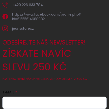
+420 226 633 784
https://www.facebook.com/profile.php?
id=61555614688982
jeansstorecz
ODEBÍREJTE NÁŠ NEWSLETTER!
ZÍSKATE NAVÍC
SLEVU 250 KČ
PLATÍ PRO PRVNÍ NÁKUP PŘI CELKOVÉ HODNOTĚ MIN. 2 500 KČ
E-MAIL