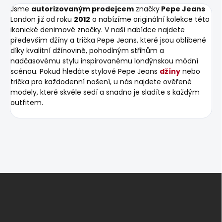
Jsme
autorizovaným prodejcem
značky
Pepe Jeans
London již od roku
2012
a nabízíme originální kolekce této
ikonické denimové značky. V naší nabídce najdete
především džíny a trička Pepe Jeans, které jsou oblíbené
díky kvalitní džínovině, pohodlným střihům a
nadčasovému stylu inspirovanému londýnskou módní
scénou. Pokud hledáte stylové Pepe Jeans
džíny
nebo
trička pro každodenní nošení, u nás najdete ověřené
modely, které skvěle sedí a snadno je sladíte s každým
outfitem.
Z
á
p
a
t