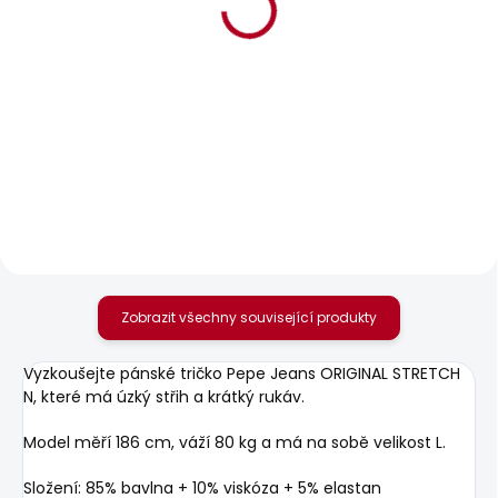
BESTSELLER
SKLADEM
SKLADEM
Pánské tričko JACKO
Pánské kraťasy
REGULAR CHINO
456 Kč
SHORT
1 168 Kč
Zobrazit všechny související produkty
Vyzkoušejte pánské tričko Pepe Jeans ORIGINAL STRETCH
N, které má úzký střih a krátký rukáv.
Model měří 186 cm, váží 80 kg a má na sobě velikost L.
Složení: 85% bavlna + 10% viskóza + 5% elastan