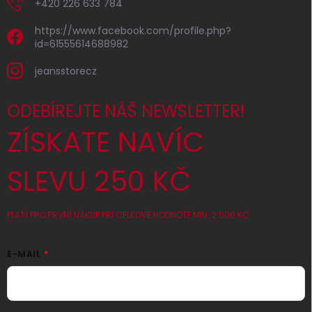
+420 226 633 784
https://www.facebook.com/profile.php?
id=61555614688982
jeansstorecz
ODEBÍREJTE NÁŠ NEWSLETTER!
ZÍSKATE NAVÍC
SLEVU 250 KČ
PLATÍ PRO PRVNÍ NÁKUP PŘI CELKOVÉ HODNOTĚ MIN. 2 500 KČ
E-MAIL