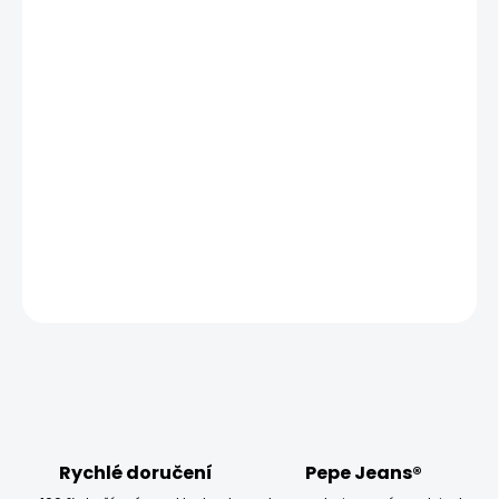
MŮŽEME DORUČIT UŽ:
ZVOLTE VARIANTU
MOŽNOSTI DORUČENÍ
−
+
Přidat do košíku
Vyzkoušejte dámské tričko Pepe Jeans NEW VIRGINIA SS N,
které má úzký střih a krátký rukáv.
DETAILNÍ INFORMACE
ZEPTAT SE
HLÍDAT
Rychlé doručení
Pepe Jeans®