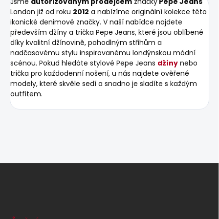
Jsme
autorizovaným prodejcem
značky
Pepe Jeans
London již od roku
2012
a nabízíme originální kolekce této
ikonické denimové značky. V naší nabídce najdete
především džíny a trička Pepe Jeans, které jsou oblíbené
díky kvalitní džínovině, pohodlným střihům a
nadčasovému stylu inspirovanému londýnskou módní
scénou. Pokud hledáte stylové Pepe Jeans
džíny
nebo
trička pro každodenní nošení, u nás najdete ověřené
modely, které skvěle sedí a snadno je sladíte s každým
outfitem.
Z
á
p
a
t