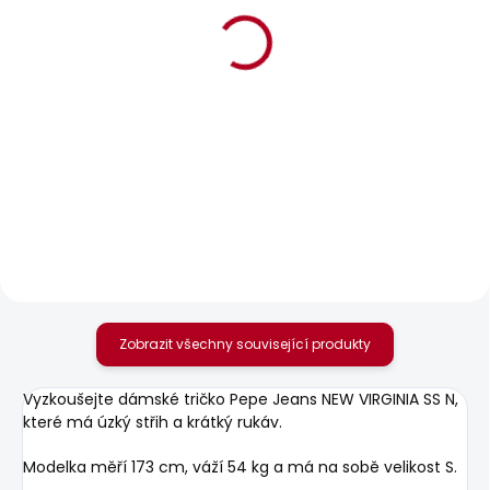
POSLEDNÍ ŠANCE
BESTSELLER
SKLADEM
SKLADEM
Dámské džíny DION
Dámské tričko BRADY
595 Kč
610 Kč
Zobrazit všechny související produkty
Vyzkoušejte dámské tričko Pepe Jeans NEW VIRGINIA SS N,
které má úzký střih a krátký rukáv.
Modelka měří 173 cm, váží 54 kg a má na sobě velikost S.