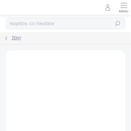
Přejít
na
obsah
Hledat
ŽENY
Podrobnosti hodnocení
2 hodnocení
ZNAČKA:
PEPE JEANS
BESTSELLER
SALECODE:SRPEN:15:%