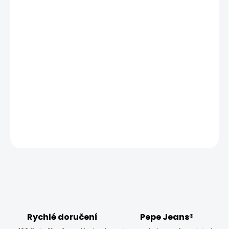
MŮŽEME DORUČIT UŽ:
ZVOLTE VARIANTU
MOŽNOSTI DORUČENÍ
−
+
Přidat do košíku
Vyzkoušejte dámské tričko Pepe Jeans NEW VIRGINIA SS N,
které má úzký střih a krátký rukáv.
DETAILNÍ INFORMACE
ZEPTAT SE
HLÍDAT
Rychlé doručení
Pepe Jeans®