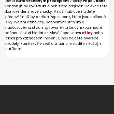
Jsme
autorizovaným prodejcem
značky
Pepe Jeans
London již od roku
2012
a nabízíme originální kolekce této
ikonické denimové značky. V naší nabídce najdete
především džíny a trička Pepe Jeans, které jsou oblíbené
díky kvalitní džínovině, pohodlným střihům a
nadčasovému stylu inspirovanému londýnskou módní
scénou. Pokud hledáte stylové Pepe Jeans
džíny
nebo
trička pro každodenní nošení, u nás najdete ověřené
modely, které skvěle sedí a snadno je sladíte s každým
outfitem.
Z
á
p
a
t