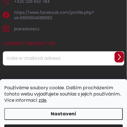
+420 226 633 784
https://www.facebook.com/profile.php?
id=61555614688982
jeansstorecz
ODEBÍRAT NEWSLETTER
Přihl
se
Vložením e-mailu souhlasíte s
podmínkami ochrany osobních
údajů
Používáme soubory cookie. Dalším procházením
tohoto webu vyjadřujete souhlas s jejich používáním..
Více informací
zde
.
Nastavení