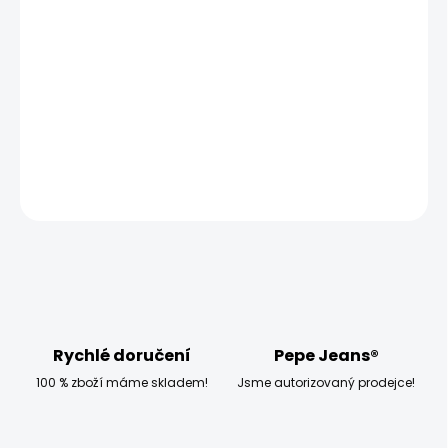
MOŽNOSTI DORUČENÍ
−
+
Přidat do košíku
Modelka měří 173 cm, váží 54 kg a má na sobě velikost S
DETAILNÍ INFORMACE
ZEPTAT SE
HLÍDAT
Rychlé doručení
Pepe Jeans®
100 % zboží máme skladem!
Jsme autorizovaný prodejce!