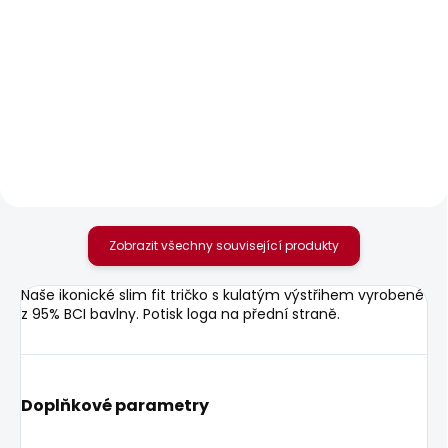
SKLADEM
SKLADEM
Dámské kraťasy
Dámské džíny VENUS
REGULAR SHORT LW
2 156 Kč
SIOUXIE
1 042 Kč
Zobrazit všechny související produkty
Naše ikonické slim fit tričko s kulatým výstřihem vyrobené
z 95% BCI bavlny. Potisk loga na přední straně.
Doplňkové parametry