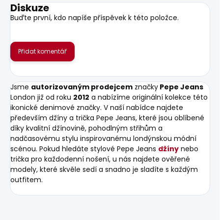
Diskuze
Buďte první, kdo napíše příspěvek k této položce.
Přidat komentář
Jsme
autorizovaným prodejcem
značky
Pepe Jeans
London již od roku
2012
a nabízíme originální kolekce této
ikonické denimové značky. V naší nabídce najdete
především džíny a trička Pepe Jeans, které jsou oblíbené
díky kvalitní džínovině, pohodlným střihům a
nadčasovému stylu inspirovanému londýnskou módní
scénou. Pokud hledáte stylové Pepe Jeans
džíny
nebo
trička pro každodenní nošení, u nás najdete ověřené
modely, které skvěle sedí a snadno je sladíte s každým
outfitem.