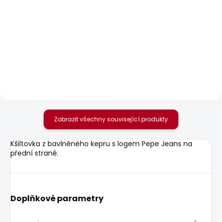
SKLADEM
SKLADEM
Dámské tričko BRULE
Dámské džíny SLIM
JEANS MW GEN PUSH
610 Kč
UP
1 683 Kč
Zobrazit všechny související produkty
Kšiltovka z bavlněného kepru s logem Pepe Jeans na
přední straně.
Doplňkové parametry