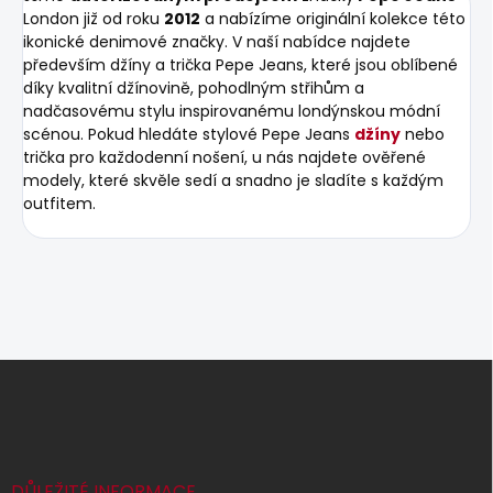
London již od roku
2012
a nabízíme originální kolekce této
ikonické denimové značky. V naší nabídce najdete
především džíny a trička Pepe Jeans, které jsou oblíbené
díky kvalitní džínovině, pohodlným střihům a
nadčasovému stylu inspirovanému londýnskou módní
scénou. Pokud hledáte stylové Pepe Jeans
džíny
nebo
trička pro každodenní nošení, u nás najdete ověřené
modely, které skvěle sedí a snadno je sladíte s každým
outfitem.
Z
á
p
a
t
í
DŮLEŽITÉ INFORMACE