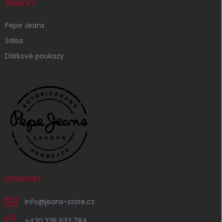
ZNAČKY
Pepe Jeans
Salsa
Dárkové poukazy
KONTAKT
info
@
jeans-store.cz
+420 226 633 784