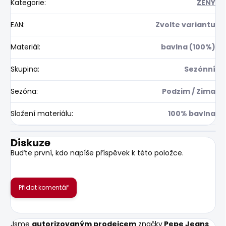
Kategorie
:
ŽENY
EAN
:
Zvolte variantu
Materiál
:
bavlna (100%)
Skupina
:
Sezónní
Sezóna
:
Podzim / Zima
Složení materiálu
:
100% bavlna
Diskuze
Buďte první, kdo napíše příspěvek k této položce.
Přidat komentář
Jsme
autorizovaným prodejcem
značky
Pepe Jeans