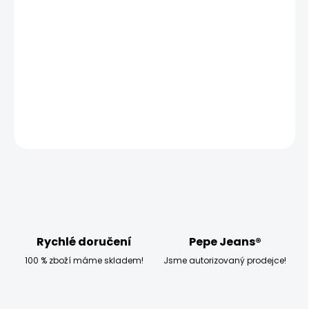
MOŽNOSTI
DORUČENÍ
−
+
Přidat do košíku
DETAILNÍ INFORMACE
ZEPTAT SE
HLÍDAT
Rychlé doručení
Pepe Jeans®
100 % zboží máme skladem!
Jsme autorizovaný prodejce!