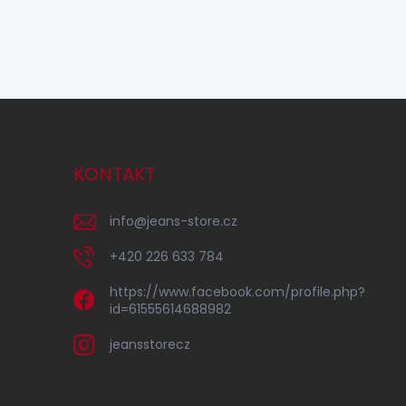
KONTAKT
info
@
jeans-store.cz
+420 226 633 784
https://www.facebook.com/profile.php?
id=61555614688982
jeansstorecz