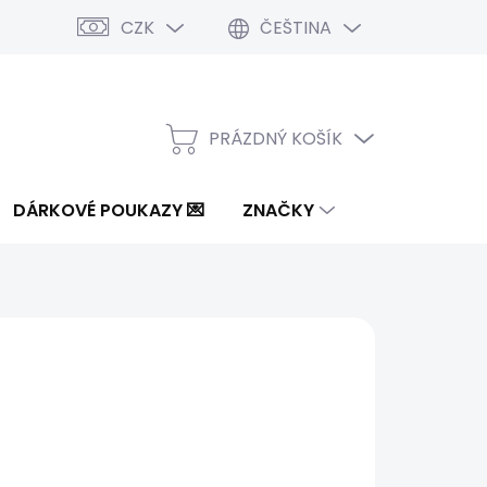
CZK
ČEŠTINA
PRÁZDNÝ KOŠÍK
NÁKUPNÍ
KOŠÍK
DÁRKOVÉ POUKAZY 💌
ZNAČKY
1 Kč