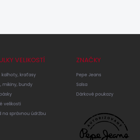
ULKY VELIKOSTÍ
ZNAČKY
 kalhoty, kraťasy
Pepe Jeans
a, mikiny, bundy
Salsa
 pásky
Dárkové poukazy
 velikosti
 na správnou údržbu