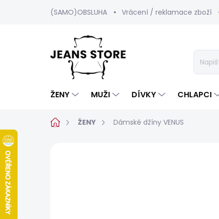
Přejít
(SAMO)OBSLUHA
Vrácení / reklamace zboží
na
obsah
ŽENY
MUŽI
DÍVKY
CHLAPCI
Domů
ŽENY
Dámské džíny VENUS
3 hodnocení
Podrobnosti hodnoc
BESTSELLER
SALECODE:SRPEN:15:%