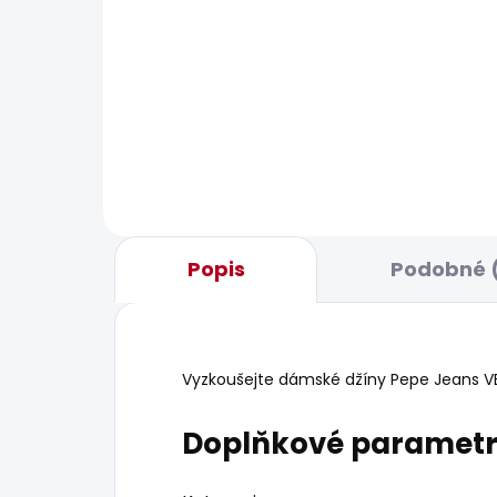
BESTS
SKLADEM
Dámské tričko MAE
Dám
JEA
506 Kč
2 1
Popis
Podobné (
Vyzkoušejte dámské džíny Pepe Jeans VENU
Doplňkové paramet