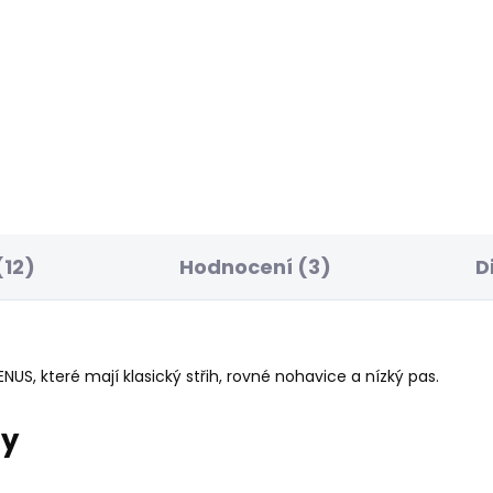
ELLER
BESTSELLER
SKLADEM
S
ské džíny SLIM
Dámské džíny GEN
NS LW VENUS
1 875 Kč
56 Kč
12)
Hodnocení (3)
D
S, které mají klasický střih, rovné nohavice a nízký pas.
ry