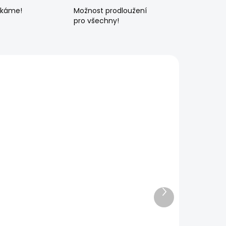
ékáme!
Možnost prodloužení
pro všechny!
Další
produkt