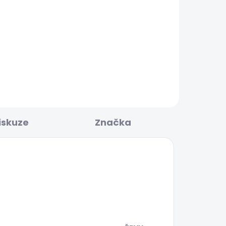
KLADEM
SKLADEM
Dámská peněženka
DENIM WALLET
736 Kč
iskuze
Značka