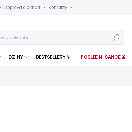
Doprava a platba
Kontakty
Hledat
DŽÍNY
BESTSELLERY ✨
POSLEDNÍ ŠANCE ⏳
ení
ZNAČKA:
PEPE JEANS
3 299 Kč
1 70
Měrná
SKLADEM
(1 KS)
cena: