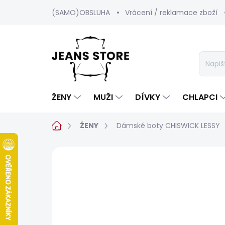
Přejít
(SAMO)OBSLUHA
Vrácení / reklamace zboží
na
obsah
ŽENY
MUŽI
DÍVKY
CHLAPCI
Domů
ŽENY
Dámské boty CHISWICK LESSY
Neohodnoceno
Podrobnosti hod
POSLEDNÍ ŠANCE
SALECODE:SRPEN:15:%