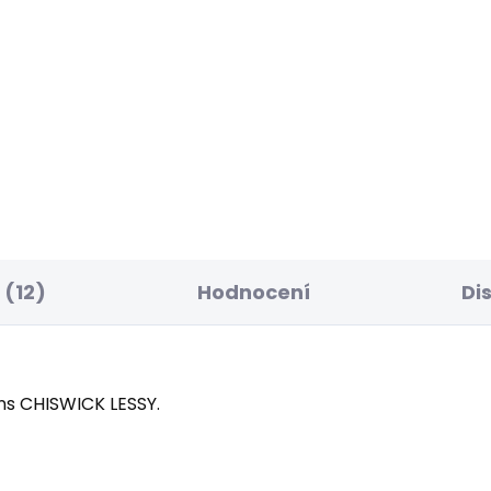
BESTSELLER
SKLADEM
S
ské kraťasy
Dámské džíny SLIM
AXED SHORT MW
JEANS LW VENUS
UXIE
WORKWEAR
8 Kč
1 950 Kč
(12)
Hodnocení
Di
s CHISWICK LESSY.