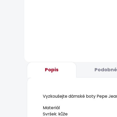
POSLEDNÍ ŠANCE
SKLADEM
Dámské džíny TAPERED
Dám
JEANS HW VIOLET
REL
SIO
595 Kč
1 37
Popis
Podobné 
Vyzkoušejte dámské boty Pepe Jean
Materiál
Svršek: kůže