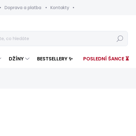
Doprava a platba
Kontakty
Hledat
DŽÍNY
BESTSELLERY ✨
POSLEDNÍ ŠANCE ⏳
nocení
ZNAČKA:
PEPE JEANS
4 599 Kč
1 38
Měrná
SKLADEM
(1 KS)
cena: