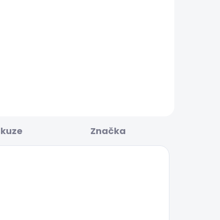
BESTSELLER
KLADEM
SKLADEM
Dámské tričko BRENDA
STRIPED
440 Kč
skuze
Značka