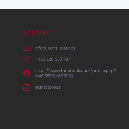
KONTAKT
info
@
jeans-store.cz
+420 226 633 784
https://www.facebook.com/profile.php?
id=61555614688982
jeansstorecz