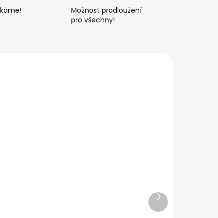
ékáme!
Možnost prodloužení
pro všechny!
Další
produkt