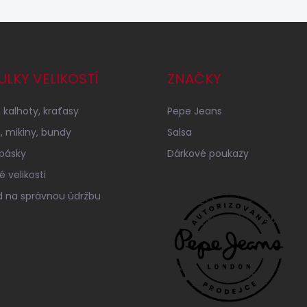
ULKY VELIKOSTÍ
ZNAČKY
 kalhoty, kraťasy
Pepe Jeans
a, mikiny, bundy
Salsa
 pásky
Dárkové poukazy
 velikosti
 na správnou údržbu