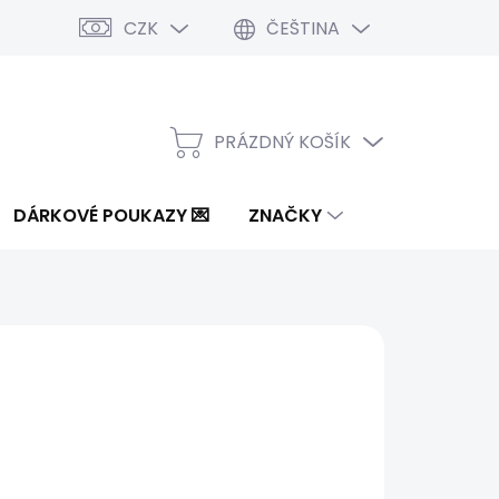
CZK
ČEŠTINA
PRÁZDNÝ KOŠÍK
NÁKUPNÍ
KOŠÍK
DÁRKOVÉ POUKAZY 💌
ZNAČKY
0 Kč