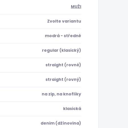
MUŽI
Zvolte variantu
modrá - středně
regular (klasický)
straight (rovné)
straight (rovný)
na zip, na knoflíky
klasická
denim (džínovina)