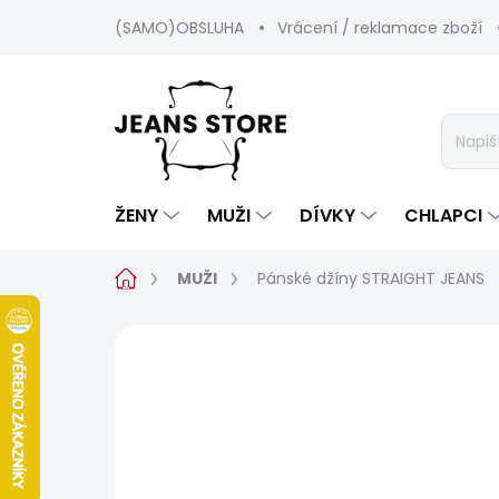
Přejít
(SAMO)OBSLUHA
Vrácení / reklamace zboží
na
obsah
ŽENY
MUŽI
DÍVKY
CHLAPCI
Domů
MUŽI
Pánské džíny STRAIGHT JEANS
2 hodnocení
Podrobnosti hodnoc
SALECODE:SRPEN:15:%