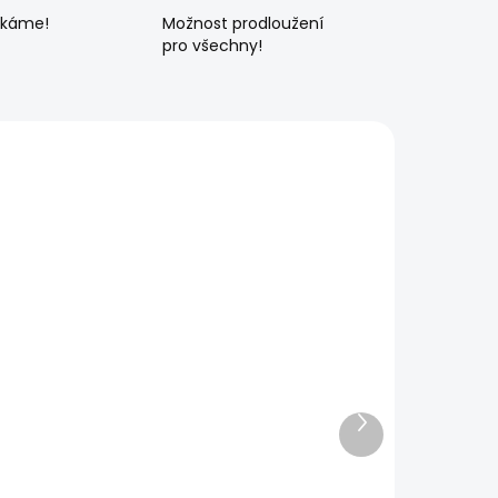
ékáme!
Možnost prodloužení
pro všechny!
Další
produkt