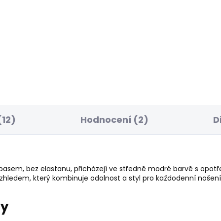
SKLADEM
S
ské tričko SEASONAL
Pánské tričko SEASO
O FANTASY 3
LOGO FANTASY 3
 Kč
506 Kč
12)
Hodnocení (2)
D
pasem, bez elastanu, přicházejí ve středně modré barvě s opot
vzhledem, který kombinuje odolnost a styl pro každodenní nošení
ry