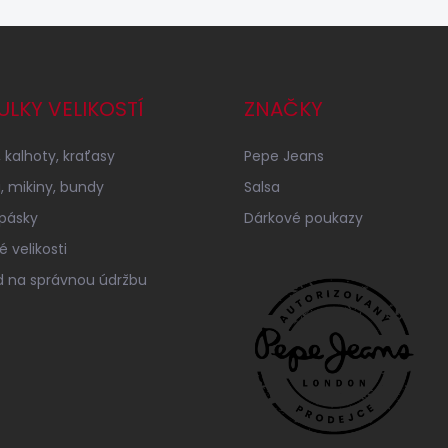
ULKY VELIKOSTÍ
ZNAČKY
 kalhoty, kraťasy
Pepe Jeans
a, mikiny, bundy
Salsa
 pásky
Dárkové poukazy
 velikosti
 na správnou údržbu