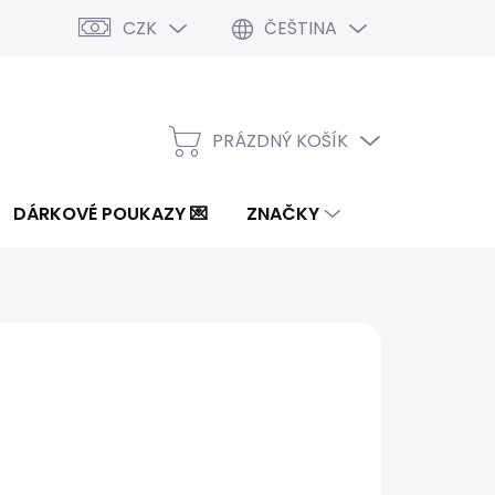
CZK
ČEŠTINA
PRÁZDNÝ KOŠÍK
NÁKUPNÍ
KOŠÍK
DÁRKOVÉ POUKAZY 💌
ZNAČKY
8 Kč