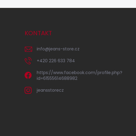
KONTAKT
info
@
jeans-store.cz
+420 226 633 784
https://www.facebook.com/profile.php?
id=61555614688982
jeansstorecz