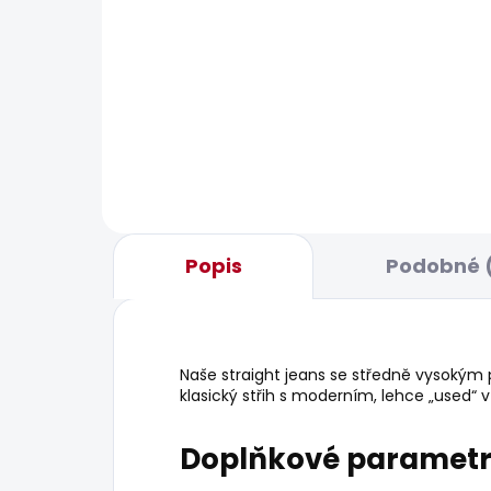
BESTSELLER
SKLADEM
Pánské tričko EGGO N
Pán
LOG
506 Kč
506
Popis
Podobné (
Naše straight jeans se středně vysokým 
klasický střih s moderním, lehce „used“ 
Doplňkové paramet