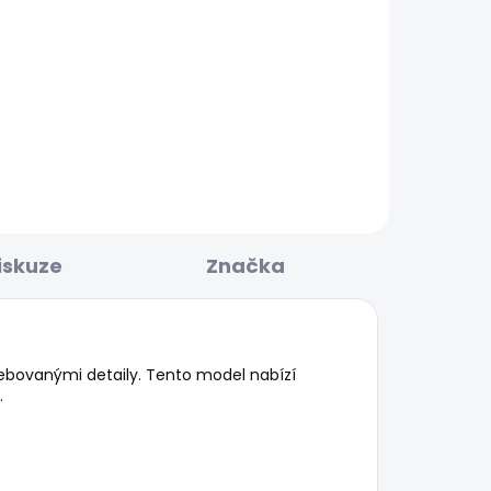
BESTSELLER
KLADEM
SKLADEM
NAL
Pánské tričko ORIGINAL
BASIC 3N
548 Kč
iskuze
Značka
řebovanými detaily. Tento model nabízí
.