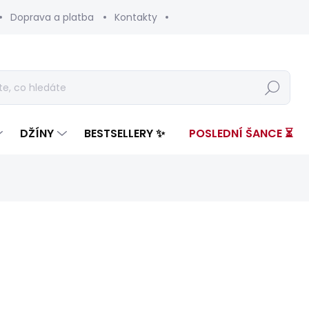
Doprava a platba
Kontakty
Hledat
DŽÍNY
BESTSELLERY ✨
POSLEDNÍ ŠANCE ⏳
ení
ZNAČKA:
PEPE JEANS
3 599 Kč
1 43
Měrná
ZVOLTE VARIANTU
cena: