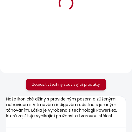
BESTSELLER
BESTSELLER
SKLADEM
SKLADEM
Pánské džíny
Pánské džíny SLIM
FINSBURY
GYMDIGO JEANS
TRACK
1 870 Kč
1 885 Kč
Zobrazit všechny související produkty
Naše ikonické džíny s pravidelným pasem a zúženými
nohavicemi. V tmavém indigovém odstínu s jemným
tónováním. Látka je vyrobena s technologií Powerflex,
která zajišťuje vynikající pružnost a tvarovou stálost.