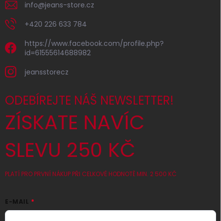
info
@
jeans-store.cz
+420 226 633 784
https://www.facebook.com/profile.php?
id=61555614688982
jeansstorecz
ODEBÍREJTE NÁŠ NEWSLETTER!
ZÍSKATE NAVÍC
SLEVU 250 KČ
PLATÍ PRO PRVNÍ NÁKUP PŘI CELKOVÉ HODNOTĚ MIN. 2 500 KČ
E-MAIL