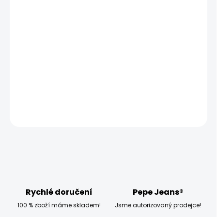
MOŽNOSTI DORUČENÍ
−
+
Přidat do košíku
Model měří 186 cm, váží 80 kg a má na sobě velikost W33
L32
DETAILNÍ INFORMACE
ZEPTAT SE
HLÍDAT
Rychlé doručení
Pepe Jeans®
100 % zboží máme skladem!
Jsme autorizovaný prodejce!