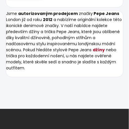
Jsme
autorizovaným prodejcem
značky
Pepe Jeans
London již od roku
2012
a nabízíme originální kolekce této
ikonické denimové značky. V naší nabídce najdete
především džíny a trička Pepe Jeans, které jsou oblíbené
díky kvalitní džínovině, pohodlným střihům a
nadčasovému stylu inspirovanému londýnskou módní
scénou. Pokud hledáte stylové Pepe Jeans
džíny
nebo
trička pro každodenní nošení, u nás najdete ověřené
modely, které skvěle sedí a snadno je sladíte s každým
outfitem.
Z
á
p