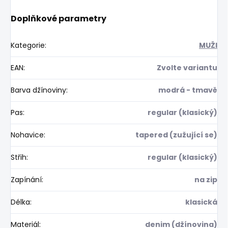
Doplňkové parametry
Kategorie
:
MUŽI
EAN
:
Zvolte variantu
Barva džínoviny
:
modrá - tmavě
Pas
:
regular (klasický)
Nohavice
:
tapered (zužující se)
Střih
:
regular (klasický)
Zapínání
:
na zip
Délka
:
klasická
Materiál
:
denim (džínovina)