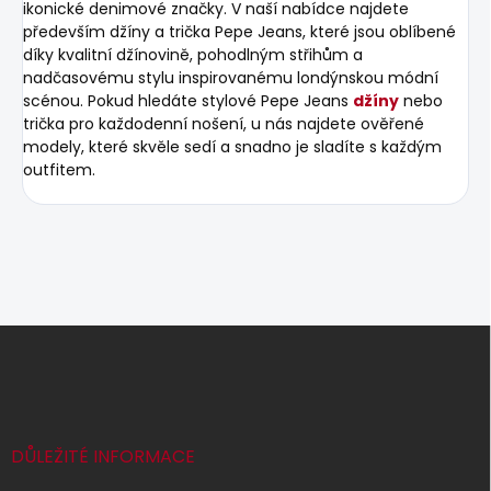
ikonické denimové značky. V naší nabídce najdete
především džíny a trička Pepe Jeans, které jsou oblíbené
díky kvalitní džínovině, pohodlným střihům a
nadčasovému stylu inspirovanému londýnskou módní
scénou. Pokud hledáte stylové Pepe Jeans
džíny
nebo
trička pro každodenní nošení, u nás najdete ověřené
modely, které skvěle sedí a snadno je sladíte s každým
outfitem.
Z
á
p
a
t
í
DŮLEŽITÉ INFORMACE