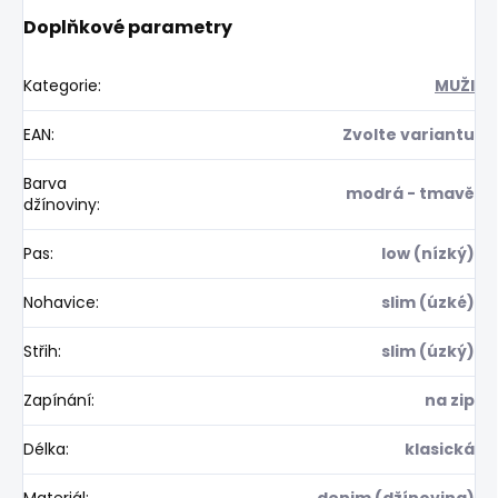
Doplňkové parametry
Kategorie
:
MUŽI
EAN
:
Zvolte variantu
Barva
modrá - tmavě
džínoviny
:
Pas
:
low (nízký)
Nohavice
:
slim (úzké)
Střih
:
slim (úzký)
Zapínání
:
na zip
Délka
:
klasická
Materiál
:
denim (džínovina)