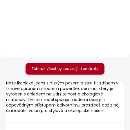
SKLADEM
SKLADEM
Pánské džíny SLIM
Pánské tričko EGGO N
GYMDIGO JEANS
506 Kč
TRACK
1 937 Kč
Zobrazit všechny související produkty
Naše ikonické jeans s nízkým pasem a slim fit střihem v
tmavě opraném modrém powerflex denimu, který je
vyroben s ohledem na udržitelnost a ekologické
materiály. Tento model spojuje moderní design s
odpovědným přístupem k životnímu prostředí, což z něj
činí ideální volbu pro stylové a ekologické nošení.