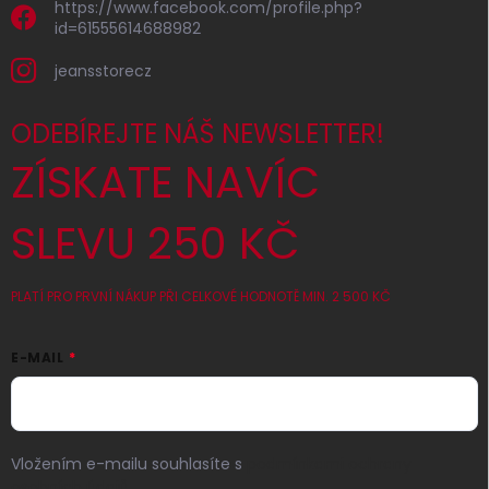
https://www.facebook.com/profile.php?
id=61555614688982
jeansstorecz
ODEBÍREJTE NÁŠ NEWSLETTER!
ZÍSKATE NAVÍC
SLEVU 250 KČ
PLATÍ PRO PRVNÍ NÁKUP PŘI CELKOVÉ HODNOTĚ MIN. 2 500 KČ
E-MAIL
Vložením e-mailu souhlasíte s
podmínkami ochrany
osobních údajů