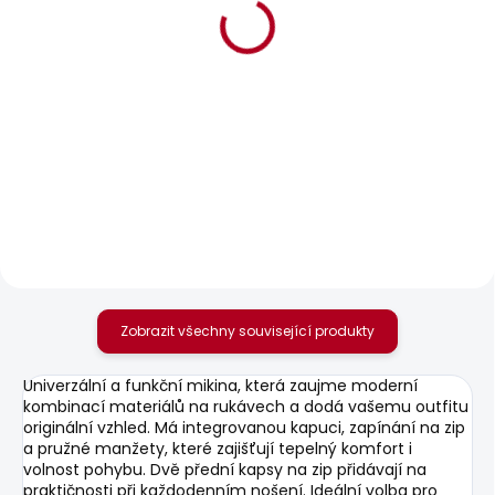
BESTSELLER
SKLADEM
SKLADEM
Pánské džíny
Pánské kraťasy M
FINSBURY
JOGGER SHORT
1 950 Kč
1 249 Kč
Zobrazit všechny související produkty
Univerzální a funkční mikina, která zaujme moderní
kombinací materiálů na rukávech a dodá vašemu outfitu
originální vzhled. Má integrovanou kapuci, zapínání na zip
a pružné manžety, které zajišťují tepelný komfort i
volnost pohybu. Dvě přední kapsy na zip přidávají na
praktičnosti při každodenním nošení. Ideální volba pro