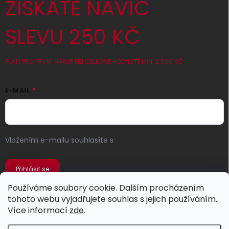
ZÍSKATE NAVÍC
SLEVU 250 KČ
PLATÍ PRO PRVNÍ NÁKUP PŘI CELKOVÉ HODNOTĚ MIN. 2 500 KČ
E-MAIL
Vložením e-mailu souhlasíte s
podmínkami ochrany
osobních údajů
Přihlásit se
Používáme soubory cookie. Dalším procházením
tohoto webu vyjadřujete souhlas s jejich používáním..
Více informací
zde
.