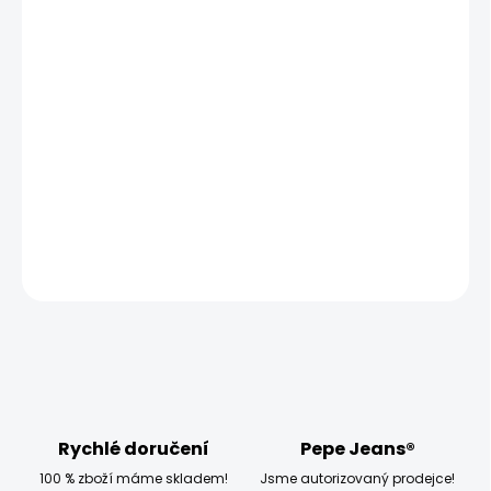
11.8.2026
MOŽNOSTI
DORUČENÍ
−
+
Přidat do košíku
Model měří 187 cm a má na sobě velikost L
DETAILNÍ INFORMACE
ZEPTAT SE
HLÍDAT
Rychlé doručení
Pepe Jeans®
100 % zboží máme skladem!
Jsme autorizovaný prodejce!