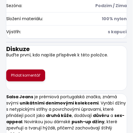
Sezóna
:
Podzim / Zima
Složení materiálu
:
100% nylon
Výstřih
:
s kapucí
Diskuze
Buďte první, kdo napíše příspěvek k této položce.
Přidat komentář
Salsa Jeans
je prémiová portugalská značka, známá
svými
unikátními denimovými kolekcemi
. Vyrábí džíny
s netypickými střihy a povrchovými úpravami, které
přinášejí pocit jako
druhá kůže
, dodávají
důvěru
a
sex-
appeal
. Novinkou jsou dámské
push-up džíny
, které
zpevňují a tvarují hýždě, přičemž zachovávají štíhlý