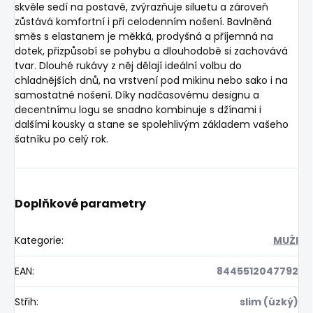
skvěle sedí na postavě, zvýrazňuje siluetu a zároveň
zůstává komfortní i při celodenním nošení. Bavlněná
směs s elastanem je měkká, prodyšná a příjemná na
dotek, přizpůsobí se pohybu a dlouhodobě si zachovává
tvar. Dlouhé rukávy z něj dělají ideální volbu do
chladnějších dnů, na vrstvení pod mikinu nebo sako i na
samostatné nošení. Díky nadčasovému designu a
decentnímu logu se snadno kombinuje s džínami i
dalšími kousky a stane se spolehlivým základem vašeho
šatníku po celý rok.
Doplňkové parametry
Kategorie
:
MUŽI
EAN
:
8445512047792
Střih
:
slim (úzký)