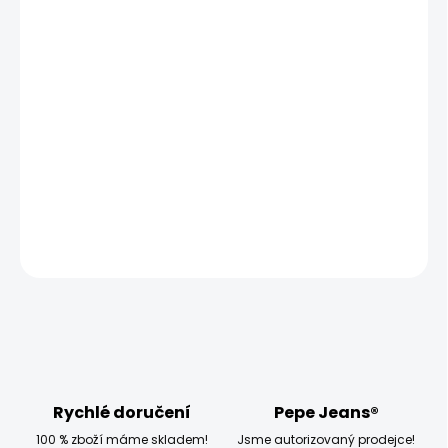
MŮŽEME DORUČIT UŽ:
ZVOLTE VARIANTU
MOŽNOSTI DORUČENÍ
−
+
Přidat do košíku
Model měří 186 cm a má na sobě velikost L
DETAILNÍ INFORMACE
ZEPTAT SE
HLÍDAT
Rychlé doručení
Pepe Jeans®
100 % zboží máme skladem!
Jsme autorizovaný prodejce!