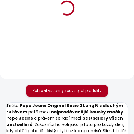
BESTSELLER
BESTSELLER
SKLADEM
SKLADEM
Pánské tričko JACKO
Pánské džíny
TAPERED JEANS
506 Kč
STANLEY
1 683 Kč
Zobrazit všechny související produkty
Tričko
Pepe Jeans Original Basic 2 Long N s dlouhým
rukávem
patří mezi
nejprodávanější kousky značky
Pepe Jeans
a právem se řadí mezi
bestsellery všech
bestsellerů
. Zákazníci ho volí jako jistotu pro každý den,
kdy chtějí pohodlí i čistý styl bez kompromisů. Slim fit střih