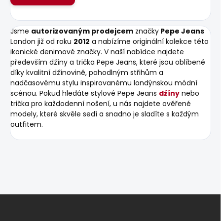
Jsme
autorizovaným prodejcem
značky
Pepe Jeans
London již od roku
2012
a nabízíme originální kolekce této
ikonické denimové značky. V naší nabídce najdete
především džíny a trička Pepe Jeans, které jsou oblíbené
díky kvalitní džínovině, pohodlným střihům a
nadčasovému stylu inspirovanému londýnskou módní
scénou. Pokud hledáte stylové Pepe Jeans
džíny
nebo
trička pro každodenní nošení, u nás najdete ověřené
modely, které skvěle sedí a snadno je sladíte s každým
outfitem.
Z
á
p