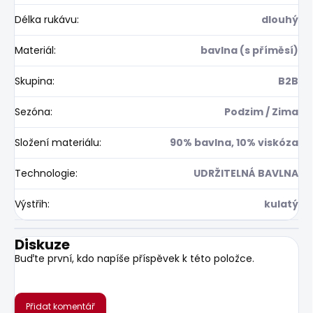
Délka rukávu
:
dlouhý
Materiál
:
bavlna (s příměsí)
Skupina
:
B2B
Sezóna
:
Podzim / Zima
Složení materiálu
:
90% bavlna, 10% viskóza
Technologie
:
UDRŽITELNÁ BAVLNA
Výstřih
:
kulatý
Diskuze
Buďte první, kdo napíše příspěvek k této položce.
Přidat komentář