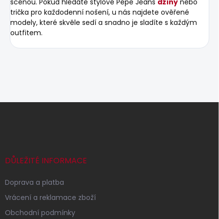
scénou. Pokud hledáte stylové Pepe Jeans
džíny
nebo
trička pro každodenní nošení, u nás najdete ověřené
modely, které skvěle sedí a snadno je sladíte s každým
outfitem.
Z
á
p
a
t
í
DŮLEŽITÉ INFORMACE
Doprava a platba
Vrácení a reklamace zboží
Obchodní podmínky