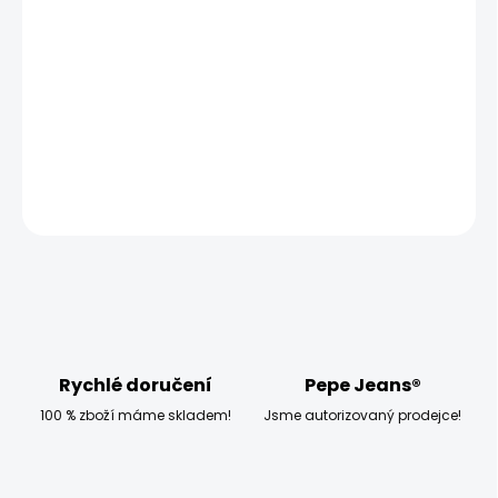
−
+
Přidat do košíku
Modelka měří 173 cm, váží 54 kg a má na sobě velikost S
DETAILNÍ INFORMACE
ZEPTAT SE
HLÍDAT
Rychlé doručení
Pepe Jeans®
100 % zboží máme skladem!
Jsme autorizovaný prodejce!