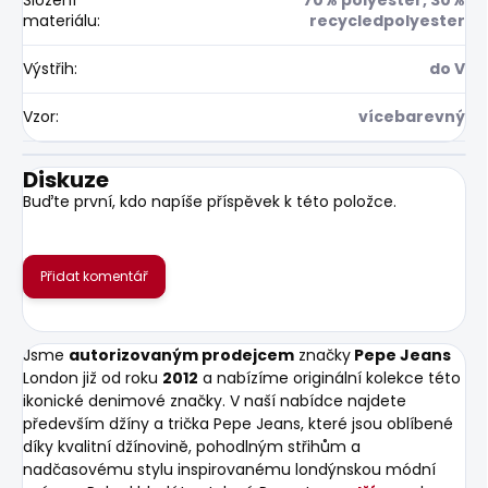
materiálu
:
recycledpolyester
Výstřih
:
do V
Vzor
:
vícebarevný
Diskuze
Buďte první, kdo napíše příspěvek k této položce.
Přidat komentář
Jsme
autorizovaným prodejcem
značky
Pepe Jeans
London již od roku
2012
a nabízíme originální kolekce této
ikonické denimové značky. V naší nabídce najdete
především džíny a trička Pepe Jeans, které jsou oblíbené
díky kvalitní džínovině, pohodlným střihům a
nadčasovému stylu inspirovanému londýnskou módní