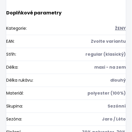
Doplňkové parametry
Kategorie
:
ŽENY
EAN
:
Zvolte variantu
Střih
:
regular (klasický)
Délka
:
maxi - na zem
Délka rukávu
:
dlouhý
Materiál
:
polyester (100%)
Skupina
:
Sezónní
Sezóna
:
Jaro / Léto
Složení
70% polyester, 30%