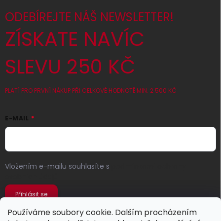
ODEBÍREJTE NÁŠ NEWSLETTER!
ZÍSKATE NAVÍC
SLEVU 250 KČ
PLATÍ PRO PRVNÍ NÁKUP PŘI CELKOVÉ HODNOTĚ MIN. 2 500 KČ
E-MAIL
Vložením e-mailu souhlasíte s
podmínkami ochrany
osobních údajů
Přihlásit se
Používáme soubory cookie. Dalším procházením