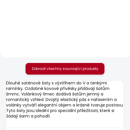
SKLADEM
SKLADEM
Dámské džíny SLIM
Dámské tričko
JEANS LW VENUS
NADIRA
WORKWEAR
785 Kč
1 950 Kč
Zobrazit všechny související produkty
Dlouhé saténové šaty s výstřihem do V a tenkými
ramínky. Ozdobné kovové přívěsky přidávají šatům
šmrnc. Volánkový límec dodává šatům jemný a
romantický vzhled. Dvojitý elastický pás s nařasením a
volánky vytváří elegantní objem a krásně tvaruje postavu.
Tyto šaty jsou ideální pro speciální příležitosti, které si
žádají šarm a pohodlí.