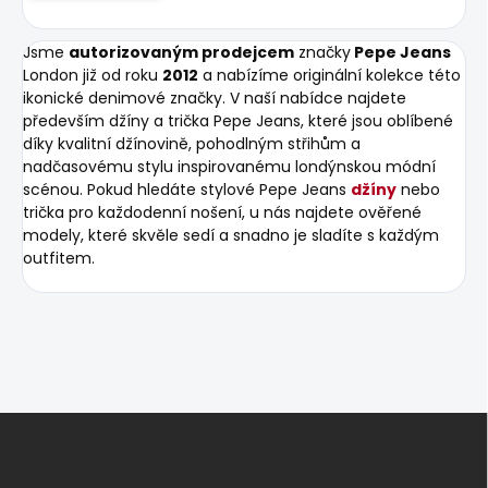
Jsme
autorizovaným prodejcem
značky
Pepe Jeans
London již od roku
2012
a nabízíme originální kolekce této
ikonické denimové značky. V naší nabídce najdete
především džíny a trička Pepe Jeans, které jsou oblíbené
díky kvalitní džínovině, pohodlným střihům a
nadčasovému stylu inspirovanému londýnskou módní
scénou. Pokud hledáte stylové Pepe Jeans
džíny
nebo
trička pro každodenní nošení, u nás najdete ověřené
modely, které skvěle sedí a snadno je sladíte s každým
outfitem.
Z
á
p