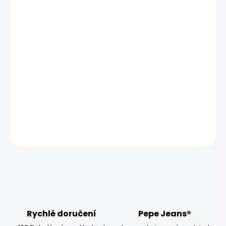
MŮŽEME DORUČIT UŽ:
ZVOLTE VARIANTU
MOŽNOSTI DORUČENÍ
−
+
Přidat do košíku
Modelka měří 173 cm a má na sobě velikost W28 L32
DETAILNÍ INFORMACE
ZEPTAT SE
HLÍDAT
Rychlé doručení
Pepe Jeans®