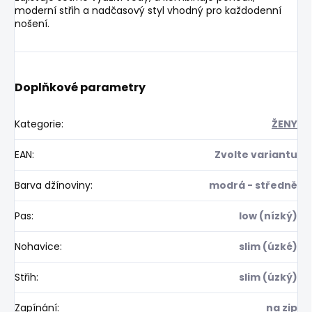
moderní střih a nadčasový styl vhodný pro každodenní
nošení.
Doplňkové parametry
Kategorie
:
ŽENY
EAN
:
Zvolte variantu
Barva džínoviny
:
modrá - středně
Pas
:
low (nízký)
Nohavice
:
slim (úzké)
Střih
:
slim (úzký)
Zapínání
:
na zip