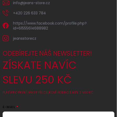
info
@
jeans-store.cz
+420 226 633 784
https://www.facebook.com/profile.php?
id=61555614688982
jeansstorecz
ODEBÍREJTE NÁŠ NEWSLETTER!
ZÍSKATE NAVÍC
SLEVU 250 KČ
PLATÍ PRO PRVNÍ NÁKUP PŘI CELKOVÉ HODNOTĚ MIN. 2 500 KČ
E-MAIL