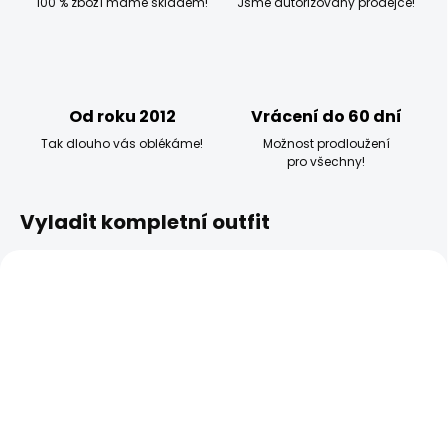
100 % zboží máme skladem!
Jsme autorizovaný prodejce!
Od roku 2012
Vrácení do 60 dní
Tak dlouho vás oblékáme!
Možnost prodloužení
pro všechny!
Vyladit kompletní outfit