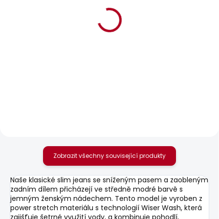
BESTSELLER
POSLEDNÍ ŠANCE
SKLADEM
SKLADEM
Dámské tričko
Dámské džíny SLIM
BLOOM
JEANS MW
440 Kč
595 Kč
Zobrazit všechny související produkty
Naše klasické slim jeans se sníženým pasem a zaobleným
zadním dílem přicházejí ve středně modré barvě s
jemným ženským nádechem. Tento model je vyroben z
power stretch materiálu s technologií Wiser Wash, která
zajišťuje šetrné využití vody, a kombinuje pohodlí,