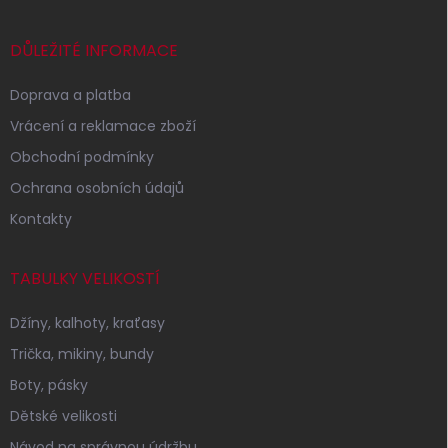
a
t
í
DŮLEŽITÉ INFORMACE
Doprava a platba
Vrácení a reklamace zboží
Obchodní podmínky
Ochrana osobních údajů
Kontakty
TABULKY VELIKOSTÍ
Džíny, kalhoty, kraťasy
Trička, mikiny, bundy
Boty, pásky
Dětské velikosti
Návod na správnou údržbu