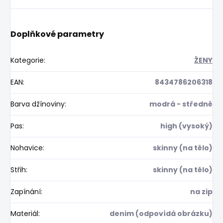
Doplňkové parametry
Kategorie
:
ŽENY
EAN
:
8434786206318
Barva džínoviny
:
modrá - středně
Pas
:
high (vysoký)
Nohavice
:
skinny (na tělo)
Střih
:
skinny (na tělo)
Zapínání
:
na zip
Materiál
:
denim (odpovídá obrázku)