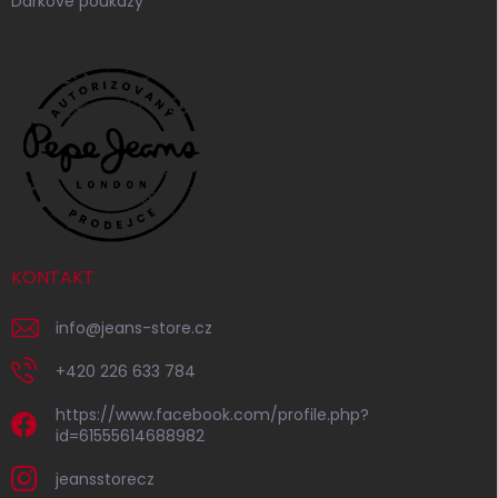
Dárkové poukazy
KONTAKT
info
@
jeans-store.cz
+420 226 633 784
https://www.facebook.com/profile.php?
id=61555614688982
jeansstorecz