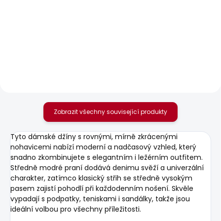
SKLADEM
SKLADEM
Dámská bunda SLIM
Dámské džíny SLIM
JACKET
JEANS LW VENUS
1 739 Kč
1 875 Kč
Zobrazit všechny související produkty
Tyto dámské džíny s rovnými, mírně zkrácenými
nohavicemi nabízí moderní a nadčasový vzhled, který
snadno zkombinujete s elegantním i ležérním outfitem.
Středně modré praní dodává denimu svěží a univerzální
charakter, zatímco klasický střih se středně vysokým
pasem zajistí pohodlí při každodenním nošení. Skvěle
vypadají s podpatky, teniskami i sandálky, takže jsou
ideální volbou pro všechny příležitosti.