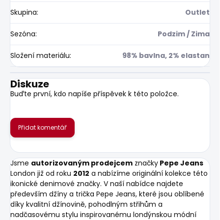
Skupina
:
Outlet
Sezóna
:
Podzim / Zima
Složení materiálu
:
98% bavlna, 2% elastan
Diskuze
Buďte první, kdo napíše příspěvek k této položce.
Přidat komentář
Jsme
autorizovaným prodejcem
značky
Pepe Jeans
London již od roku
2012
a nabízíme originální kolekce této
ikonické denimové značky. V naší nabídce najdete
především džíny a trička Pepe Jeans, které jsou oblíbené
díky kvalitní džínovině, pohodlným střihům a
nadčasovému stylu inspirovanému londýnskou módní