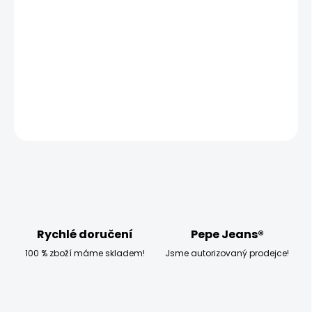
−
+
Přidat do košíku
Modelka měří 173 cm a má na sobě velikost W27 L32
DETAILNÍ INFORMACE
ZEPTAT SE
HLÍDAT
Rychlé doručení
Pepe Jeans®
100 % zboží máme skladem!
Jsme autorizovaný prodejce!