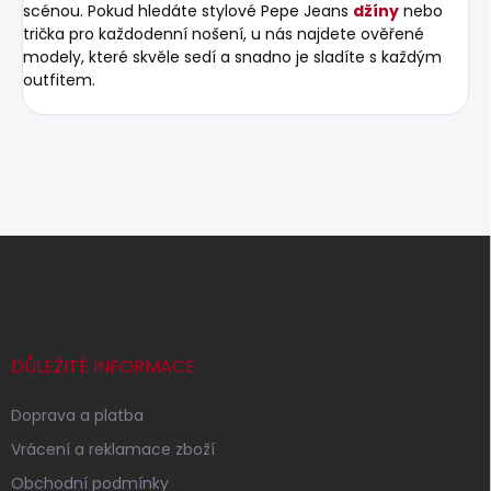
scénou. Pokud hledáte stylové Pepe Jeans
džíny
nebo
trička pro každodenní nošení, u nás najdete ověřené
modely, které skvěle sedí a snadno je sladíte s každým
outfitem.
Z
á
p
a
t
í
DŮLEŽITÉ INFORMACE
Doprava a platba
Vrácení a reklamace zboží
Obchodní podmínky